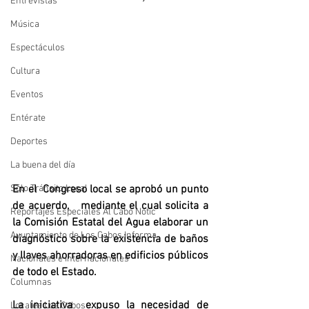
Entrevistas
Música
Espectáculos
Cultura
Eventos
Entérate
Deportes
La buena del día
Sólo Tránsito Local
En el  Congreso local se aprobó un punto 
de acuerdo,   mediante el cual solicita a 
Reportajes Especiales Al Cabo Notic
la Comisión Estatal del Agua elaborar un 
Ayuntamiento de Los Cabos Informa
diagnóstico sobre la existencia de baños 
y llaves ahorradoras en edificios públicos 
Nacionales e Internacionales
de todo el Estado.
Columnas
La iniciativa  expuso la necesidad de 
Locales Los Cabos