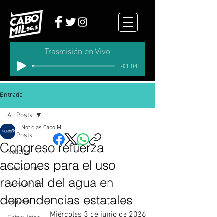
Trasmisión en Vivo
-01:04
Entrada
All Posts
Noticias Cabo Mil
All Posts
Congreso refuerza
Noticias
acciones para el uso
Destacados
racional del agua en
Tema del dia
dependencias estatales
Analisis
Miércoles 3 de junio de 2026