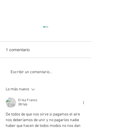
1 comentario
“Cualquier persona que
"Los motociclist
Escribir un comentario...
genere su propio ingreso
las mismas
podrá afiliarse al IMSS
responsabilidad
Lo más nuevo
como trabajador
los automovilistas": D
independiente”: Eneida
Pérez
Erika Franco
Coria
08 feb
De todos de que nos sirve si pagamos el aire 
nos deberíamos de unir y no pagarles nadie 
haber que hacen de todos modos no nos dan 