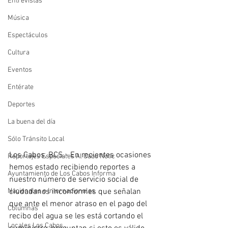
Entrevistas
Música
Espectáculos
Cultura
Eventos
Entérate
Deportes
La buena del día
Sólo Tránsito Local
Los Cabos, BCS.- En recientes ocasiones 
Reportajes Especiales Al Cabo Notic
hemos estado recibiendo reportes a 
Ayuntamiento de Los Cabos Informa
nuestro número de servicio social de 
Nacionales e Internacionales
ciudadanos inconformes que señalan 
que ante el menor atraso en el pago del 
Columnas
recibo del agua se les está cortando el 
Locales Los Cabos