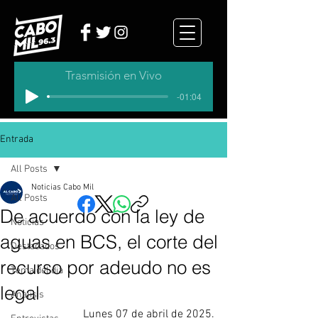
Trasmisión en Vivo
-01:04
Entrada
All Posts
Noticias Cabo Mil
All Posts
De acuerdo con la ley de
Noticias
aguas en BCS, el corte del
Destacados
recurso por adeudo no es
Tema del dia
legal
Analisis
Lunes 07 de abril de 2025.