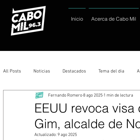
Inicio
Acerca de Cabo Mil
All Posts
Noticias
Destacados
Tema del dia
A
Fernando Romero
8 ago 2025
1 min de lectura
Eventos
Entérate
Deportes
La buena del día
EEUU revoca visa 
Gim, alcalde de N
Ayuntamiento de Los Cabos Informa
Nacionales e Inte
Actualizado:
9 ago 2025