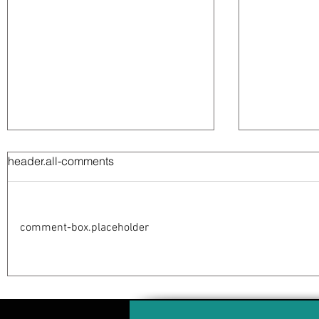
header.all-comments
comment-box.placeholder
Abelardo De la Espriella
La Fiscalía
jurará como presidente de
en el ‘caso
Colombia bajo un fuerte
detención 