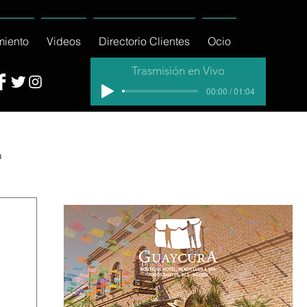
miento
Videos
Directorio Clientes
Ocio
Trasmisión en Vivo
00:00 / 01:04
a
cial