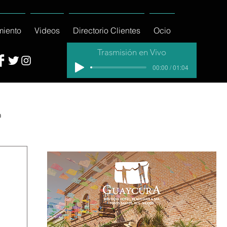
miento
Videos
Directorio Clientes
Ocio
Trasmisión en Vivo
00:00 / 01:04
a
cial