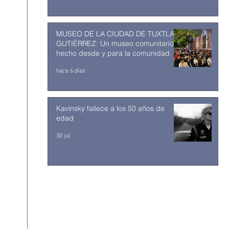
MUSEO DE LA CIUDAD DE TUXTLA
GUTIÉRREZ: Un museo comunitario
hecho desde y para la comunidad
hace 6 días
Kavinsky fallece a los 50 años de
edad
30 jul