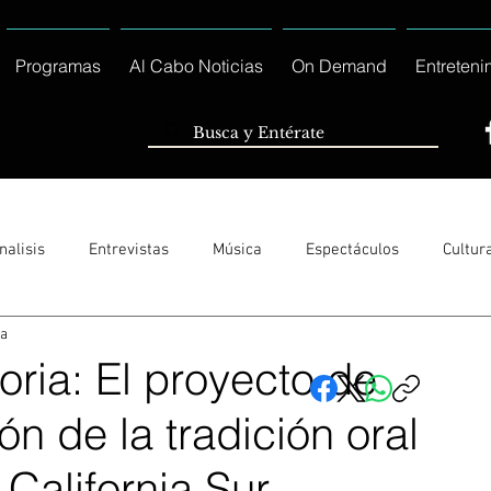
Programas
Al Cabo Noticias
On Demand
Entreteni
nalisis
Entrevistas
Música
Espectáculos
Cultur
ra
Sólo Tránsito Local
Reportajes Especiales Al Cabo Notic
oria: El proyecto de
ón de la tradición oral
rnacionales
Columnas
Locales Los Cabos
Servicio So
California Sur