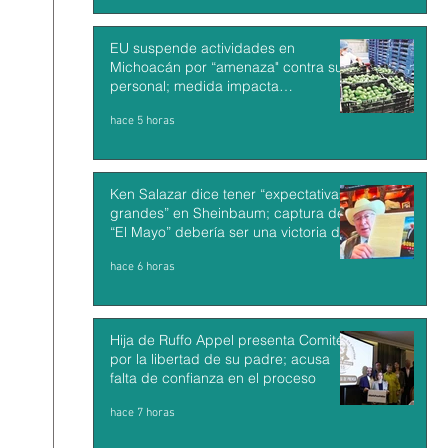
EU suspende actividades en
Michoacán por “amenaza" contra su
personal; medida impacta
exportaciones de aguacate mexicano
hace 5 horas
Ken Salazar dice tener “expectativas
grandes” en Sheinbaum; captura de
“El Mayo” debería ser una victoria de
México y EU
hace 6 horas
Hija de Ruffo Appel presenta Comité
por la libertad de su padre; acusa
falta de confianza en el proceso
hace 7 horas