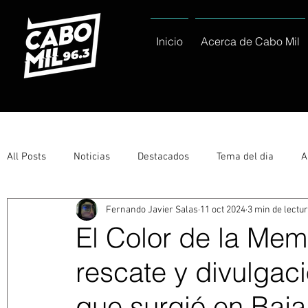
Inicio
Acerca de Cabo Mil
All Posts
Noticias
Destacados
Tema del dia
A
Fernando Javier Salas
11 oct 2024
3 min de lectu
Eventos
Entérate
Deportes
La buena del día
El Color de la Mem
rescate y divulgaci
Ayuntamiento de Los Cabos Informa
Nacionales e Inte
que surgió en Baja 