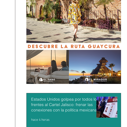
Estados Unidos golpea por todos los
frentes al Cartel Jalisco: frenar las
conexiones con la política mexicana y
su músculo económico
hace 4 horas