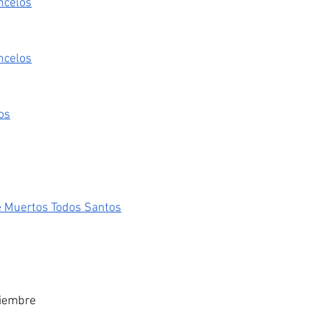
ncelos
ncelos
os
e Muertos Todos Santos
ciembre