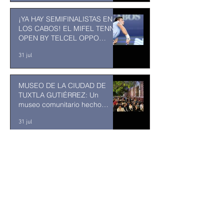
¡YA HAY SEMIFINALISTAS EN
LOS CABOS! EL MIFEL TENNIS
OPEN BY TELCEL OPPO
ENTRA EN SU RECTA FINAL
31 jul
MUSEO DE LA CIUDAD DE
TUXTLA GUTIÉRREZ: Un
museo comunitario hecho
desde y para la comunidad
31 jul
Abelardo De la Espriella jurará
como presidente de Colombia
bajo un fuerte esquema de
seguridad en Cali
hace 18 horas