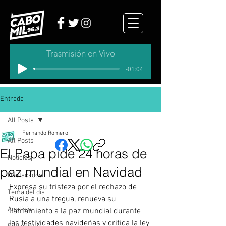
Trasmisión en Vivo
-01:04
Entrada
All Posts
Fernando Romero
All Posts
El Papa pide 24 horas de
Noticias
paz mundial en Navidad
Destacados
Expresa su tristeza por el rechazo de 
Tema del dia
Rusia a una tregua, renueva su 
Analisis
llamamiento a la paz mundial durante 
las festividades navideñas y critica la ley 