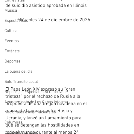
Entrevistas
de suicidio asistido aprobada en Illinois
Música
Miércoles 24 de diciembre de 2025
Espectáculos
Cultura
Eventos
Entérate
Deportes
La buena del día
Sólo Tránsito Local
El Papa León XIV expresó su “gran 
Reportajes Especiales Al Cabo Notic
tristeza” por el rechazo de Rusia a la 
Ayuntamiento de Los Cabos Informa
propuesta de una tregua navideña en el 
marco de la guerra entre Rusia y 
Nacionales e Internacionales
Ucrania, y lanzó un llamamiento para 
Columnas
que se detengan las hostilidades en 
todo el mundo durante al menos 24 
Locales Los Cabos