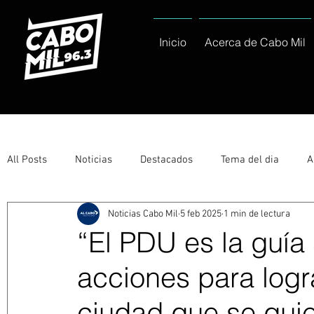
Inicio
Acerca de Cabo Mil
All Posts
Noticias
Destacados
Tema del dia
A
Noticias Cabo Mil
5 feb 2025
1 min de lectura
Eventos
Entérate
Deportes
La buena del día
“El PDU es la guía
acciones para logra
Ayuntamiento de Los Cabos Informa
Nacionales e Inte
ciudad que se quie