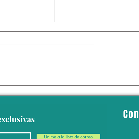
 climático nos dice
ndencia a
rse”: Dr. Enrique
Con
exclusivas
Unirse a la lista de correo