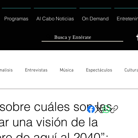
Programas
Al Cabo Noticias
On Demand
Entreteni
nalisis
Entrevistas
Música
Espectáculos
Cultur
Sólo Tránsito Local
Reportajes Especiales Al Cabo Notic
 sobre cuáles son las
r una visión de la
rnacionales
Columnas
Locales Los Cabos
Servicio So
re de aquí al 2040”: