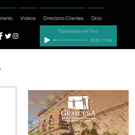
miento
Videos
Directorio Clientes
Ocio
Trasmisión en Vivo
00:00 / 01:04
a
cial