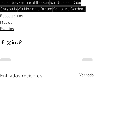
Los Cabos
Empire of the Sun
San Jose del Cabo
Chrysalis
Walking on a Dream
Sculpture Gardens
Espectáculos
Música
Eventos
Ver todo
Entradas recientes