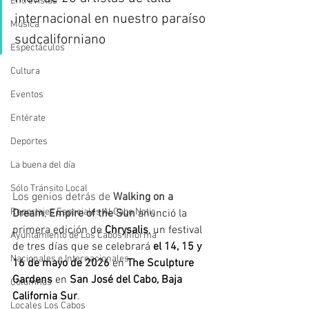
Entrevistas
internacional en nuestro paraíso 
Música
sudcaliforniano
Espectáculos
Cultura
Eventos
Entérate
Deportes
La buena del día
Sólo Tránsito Local
Los genios detrás de 
Walking on a 
Reportajes Especiales Al Cabo Notic
Dream
, 
Empire of the Sun 
anunció la 
primera edición de
 Chrysalis
, un festival 
Ayuntamiento de Los Cabos Informa
de tres días que se celebrará
 el 14, 15 y 
Nacionales e Internacionales
16 de mayo de 2026
 en
 The Sculpture 
Gardens
 en
 San José del Cabo, Baja 
Columnas
California Sur
. 
Locales Los Cabos