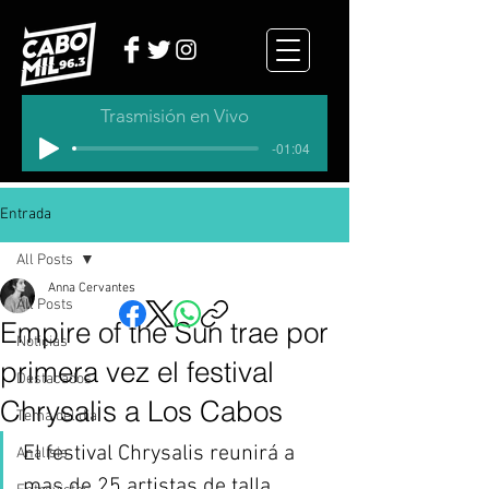
Trasmisión en Vivo
-01:04
Entrada
All Posts
Anna Cervantes
All Posts
Empire of the Sun trae por
Noticias
primera vez el festival
Destacados
Chrysalis a Los Cabos
Tema del dia
El festival Chrysalis reunirá a 
Analisis
mas de 25 artistas de talla 