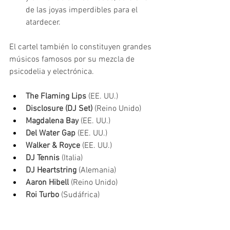
de las joyas imperdibles para el 
atardecer.
El cartel también lo constituyen grandes 
músicos famosos por su mezcla de 
psicodelia y electrónica.
The Flaming Lips
 (EE. UU.)
Disclosure (DJ Set)
 (Reino Unido)
Magdalena Bay
 (EE. UU.)
Del Water Gap
 (EE. UU.)
Walker & Royce
 (EE. UU.)
DJ Tennis
 (Italia)
DJ Heartstring
 (Alemania)
Aaron Hibell
 (Reino Unido)
Roi Turbo 
(Sudáfrica)  