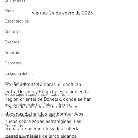
Entrevistas
Música
Viernes 24 de enero de 2025
Espectáculos
Cultura
Eventos
Entérate
Deportes
La buena del día
En las últimas 12 horas, el conflicto 
Sólo Tránsito Local
entre Ucrania y Rusia ha escalado en la 
Reportajes Especiales Al Cabo Notic
región oriental de Donetsk, donde se han 
Ayuntamiento de Los Cabos Informa
registrado al menos 25 muertos y 
decenas de heridos por bombardeos 
Nacionales e Internacionales
rusos sobre zonas estratégicas. Las 
Columnas
tropas rusas han utilizado artillería 
pesada y misiles de largo alcance, 
Locales Los Cabos