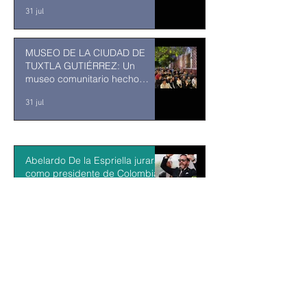
ENTRA EN SU RECTA FINAL
31 jul
MUSEO DE LA CIUDAD DE
TUXTLA GUTIÉRREZ: Un
museo comunitario hecho
desde y para la comunidad
31 jul
Abelardo De la Espriella jurará
como presidente de Colombia
bajo un fuerte esquema de
seguridad en Cali
hace 18 horas
La Fiscalía da un giro político
en el ‘caso Ayotzinapa’ con la
detención del exgobernador de
Guerrero Ángel Aguirre
hace 19 horas