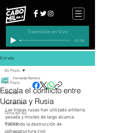
Trasmisión en Vivo
-01:04
Entrada
All Posts
Fernando Romero
All Posts
Escala el conflicto entre
Noticias
Ucrania y Rusia
Destacados
Las tropas rusas han utilizado artillería 
Tema del dia
pesada y misiles de largo alcance, 
Analisis
causando la destrucción de 
infraestructura civil