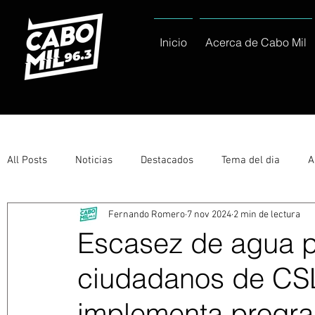
Inicio
Acerca de Cabo Mil
All Posts
Noticias
Destacados
Tema del dia
A
Fernando Romero
7 nov 2024
2 min de lectura
Eventos
Entérate
Deportes
La buena del día
Escasez de agua p
ciudadanos de CS
Ayuntamiento de Los Cabos Informa
Nacionales e Inte
implementa progr