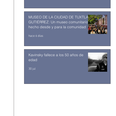
MUSEO DE LA CIUDAD DE TUXTLA
GUTIÉRREZ: Un museo comunitario
hecho desde y para la comunidad
hace 6 días
Kavinsky fallece a los 50 años de
edad
30 jul