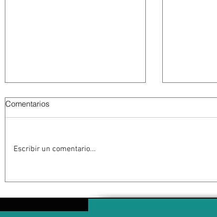
Comentarios
Escribir un comentario...
Estados Unidos golpea por
EU suspen
todos los frentes al Cartel
Michoacán
Jalisco: frenar las conexiones
contra su 
con la política mexicana y su
impacta ex