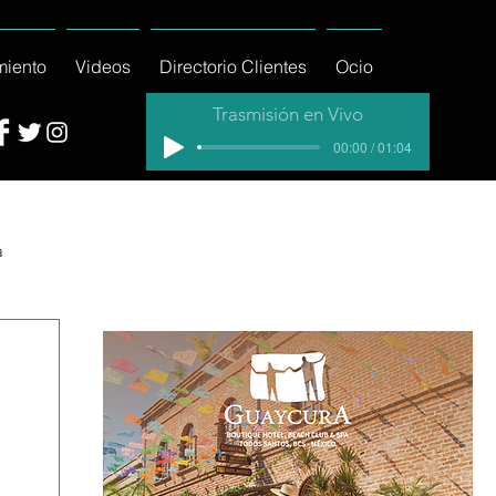
miento
Videos
Directorio Clientes
Ocio
Trasmisión en Vivo
00:00 / 01:04
a
cial