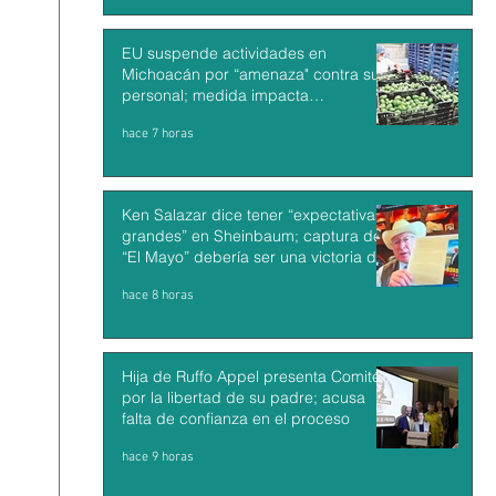
EU suspende actividades en
Michoacán por “amenaza" contra su
personal; medida impacta
exportaciones de aguacate mexicano
hace 7 horas
Ken Salazar dice tener “expectativas
grandes” en Sheinbaum; captura de
“El Mayo” debería ser una victoria de
México y EU
hace 8 horas
Hija de Ruffo Appel presenta Comité
por la libertad de su padre; acusa
falta de confianza en el proceso
hace 9 horas