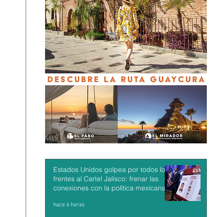
Estados Unidos golpea por todos los
frentes al Cartel Jalisco: frenar las
conexiones con la política mexicana y
su músculo económico
hace 6 horas