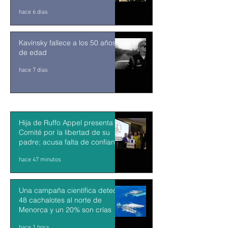
desde y para la comunidad
hace 6 días
Kavinsky fallece a los 50 años
de edad
hace 7 días
Hija de Ruffo Appel presenta
Comité por la libertad de su
padre; acusa falta de confianza
en el proceso
hace 47 minutos
Una campaña científica detecta
48 cachalotes al norte de
Menorca y un 20% son crías
hace 1 hora