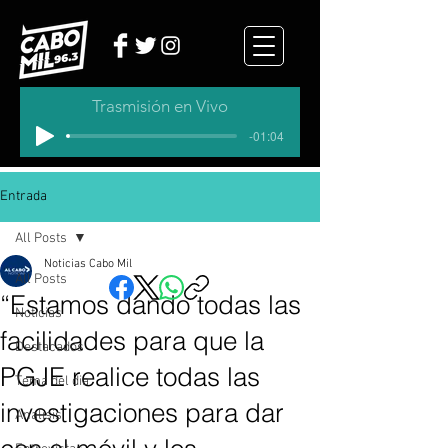
Trasmisión en Vivo
-01:04
Entrada
All Posts
Noticias Cabo Mil
All Posts
“Estamos dando todas las
Noticias
facilidades para que la
Destacados
PGJE realice todas las
Tema del dia
investigaciones para dar
Analisis