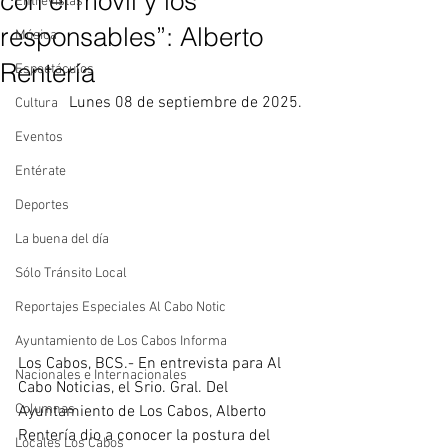
con el móvil y los
Entrevistas
responsables”: Alberto
Música
Rentería
Espectáculos
Lunes 08 de septiembre de 2025.
Cultura
Eventos
Entérate
Deportes
La buena del día
Sólo Tránsito Local
Reportajes Especiales Al Cabo Notic
Ayuntamiento de Los Cabos Informa
Los Cabos, BCS.- En entrevista para Al 
Nacionales e Internacionales
Cabo Noticias, el Srio. Gral. Del 
Columnas
Ayuntamiento de Los Cabos, Alberto 
Rentería dio a conocer la postura del 
Locales Los Cabos