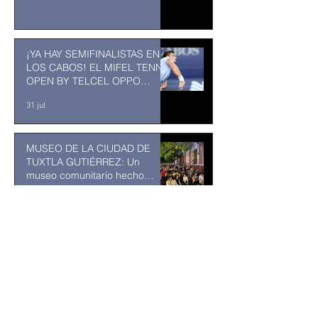
¡YA HAY SEMIFINALISTAS EN
LOS CABOS! EL MIFEL TENNIS
OPEN BY TELCEL OPPO
ENTRA EN SU RECTA FINAL
31 jul
MUSEO DE LA CIUDAD DE
TUXTLA GUTIÉRREZ: Un
museo comunitario hecho
desde y para la comunidad
31 jul
Abelardo De la Espriella jurará
como presidente de Colombia
bajo un fuerte esquema de
seguridad en Cali
hace 15 horas