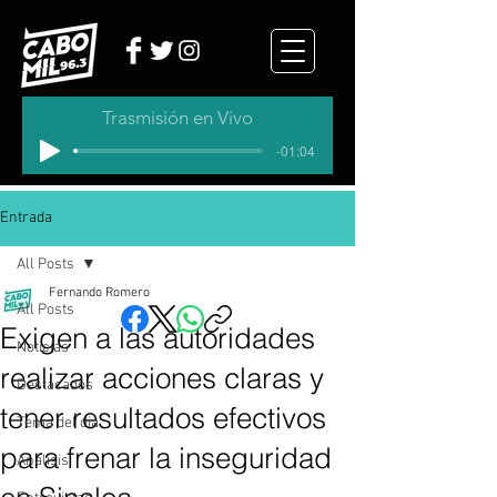
Trasmisión en Vivo
-01:04
Entrada
All Posts
Fernando Romero
All Posts
Exigen a las autoridades
Noticias
realizar acciones claras y
Destacados
tener resultados efectivos
Tema del dia
para frenar la inseguridad
Analisis