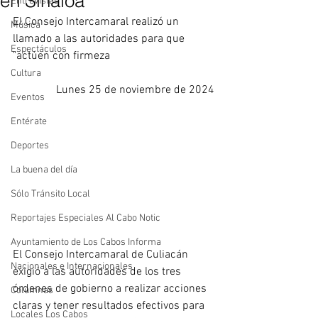
en Sinaloa
Entrevistas
El Consejo Intercamaral realizó un 
Música
llamado a las autoridades para que 
Espectáculos
"actúen con firmeza
Cultura
Lunes 25 de noviembre de 2024
Eventos
Entérate
Deportes
La buena del día
Sólo Tránsito Local
Reportajes Especiales Al Cabo Notic
Ayuntamiento de Los Cabos Informa
El Consejo Intercamaral de Culiacán 
Nacionales e Internacionales
exigió a las autoridades de los tres 
órdenes de gobierno a realizar acciones 
Columnas
claras y tener resultados efectivos para 
Locales Los Cabos