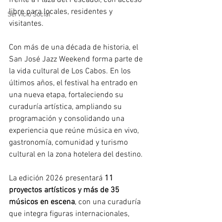
frente a Plaza del Pescador, con acceso 
libre para locales, residentes y 
Servicio Social
visitantes. 
Con más de una década de historia, el 
San José Jazz Weekend forma parte de 
la vida cultural de Los Cabos. En los 
últimos años, el festival ha entrado en 
una nueva etapa, fortaleciendo su 
curaduría artística, ampliando su 
programación y consolidando una 
experiencia que reúne música en vivo, 
gastronomía, comunidad y turismo 
cultural en la zona hotelera del destino. 
La edición 2026 presentará 
11 
proyectos artísticos y más de 35 
músicos en escena
, con una curaduría 
que integra figuras internacionales, 