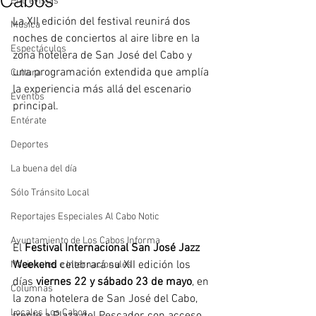
Cabos
Entrevistas
La XII edición del festival reunirá dos 
Música
noches de conciertos al aire libre en la 
Espectáculos
zona hotelera de San José del Cabo y 
una programación extendida que amplía 
Cultura
la experiencia más allá del escenario 
Eventos
principal. 
Entérate
Deportes
La buena del día
Sólo Tránsito Local
Reportajes Especiales Al Cabo Notic
Ayuntamiento de Los Cabos Informa
El 
Festival Internacional San José Jazz 
Weekend
 celebrará su XII edición los 
Nacionales e Internacionales
días 
viernes 22 y sábado 23 de mayo
, en 
Columnas
la zona hotelera de San José del Cabo, 
Locales Los Cabos