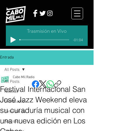
Trasmisión en Vivo
-01:04
Entrada
All Posts
Cabo Mil Radio
All Posts
Festival Internacional San
Noticias
José Jazz Weekend eleva
Destacados
su curaduría musical con
Tema del dia
una nueva edición en Los
Analisis