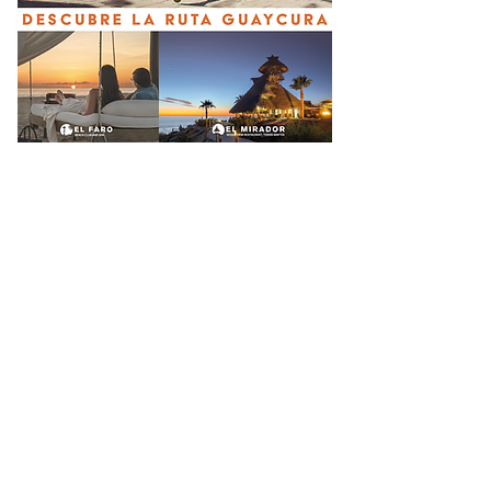
KARLA SOTELO: Escritora,
docente y tallerista en La Paz
hace 2 días
Checo Perez no logra sumar
puntos en Cadillac
hace 4 días
¡YA HAY SEMIFINALISTAS EN