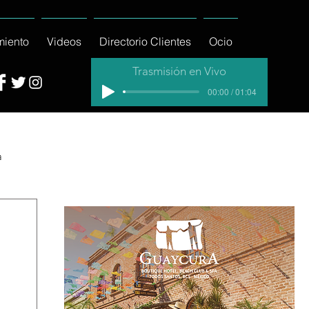
miento
Videos
Directorio Clientes
Ocio
Trasmisión en Vivo
00:00 / 01:04
a
cial