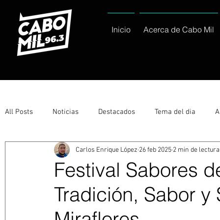
Inicio
Acerca de Cabo Mil
All Posts
Noticias
Destacados
Tema del dia
A
Carlos Enrique López
26 feb 2025
2 min de lectura
Eventos
Entérate
Deportes
La buena del día
Festival Sabores d
Tradición, Sabor y 
Ayuntamiento de Los Cabos Informa
Nacionales e Inte
Miraflores