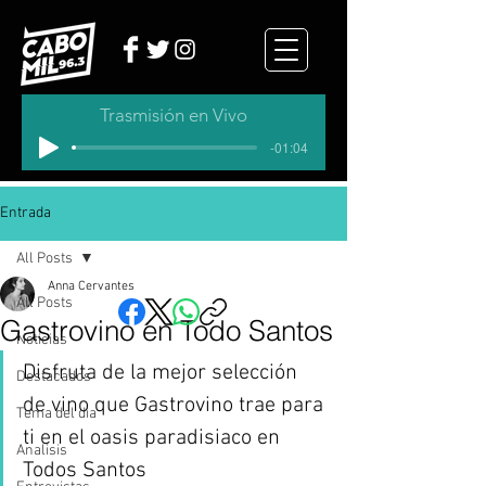
Trasmisión en Vivo
-01:04
Entrada
All Posts
Anna Cervantes
All Posts
Gastrovino en Todo Santos
Noticias
Disfruta de la mejor selección 
Destacados
de vino que Gastrovino trae para 
Tema del dia
ti en el oasis paradisiaco en 
Analisis
Todos Santos