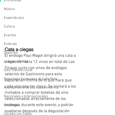
Entrevistas
Música
Espectáculos
Cultura
Eventos
Entérate
Cata a ciegas 
Deportes
El enólogo Paul Magot dirigirá una cata a 
La buena del día
ciegas de hasta 12 vinos en total de Las 
Tinajas junto con vinos de enólogos 
Sólo Tránsito Local
selectos de Gastrovino para esta 
Reportajes Especiales Al Cabo Notic
exploración íntima de lo que hace que 
cada vino sea tan único. Se invitará a los 
Ayuntamiento de Los Cabos Informa
invitados a comprar botellas de vino 
Nacionales e Internacionales
seleccionadas directamente de los 
enólogos durante este evento, y podrán 
Columnas
quedarse después de la degustación 
Locales Los Cabos