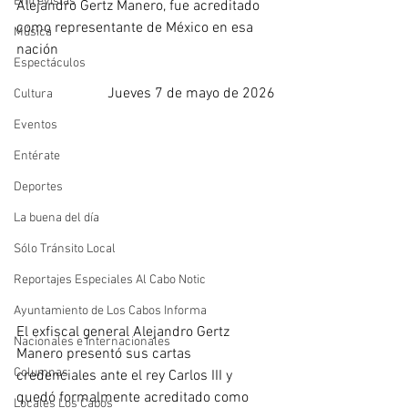
Entrevistas
Alejandro Gertz Manero, fue acreditado 
como representante de México en esa 
Música
nación
Espectáculos
Jueves 7 de mayo de 2026
Cultura
Eventos
Entérate
Deportes
La buena del día
Sólo Tránsito Local
Reportajes Especiales Al Cabo Notic
Ayuntamiento de Los Cabos Informa
El exfiscal general Alejandro Gertz 
Nacionales e Internacionales
Manero presentó sus cartas 
Columnas
credenciales ante el rey Carlos III y 
quedó formalmente acreditado como 
Locales Los Cabos