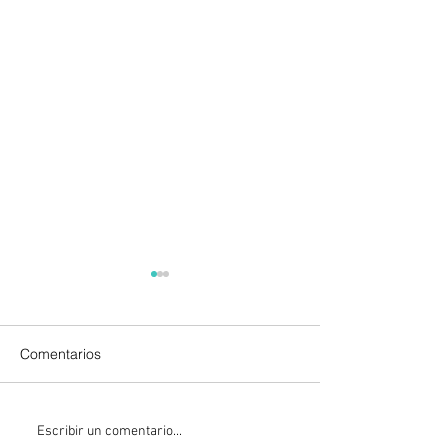
Comentarios
Kazajistán libera una
Los puentes de
Escribir un comentario...