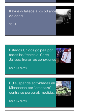
Kavinsky fallece a los 50 años
de edad
30 jul
Estados Unidos golpea por
todos los frentes al Cartel
Jalisco: frenar las conexiones
con la política mexicana y su
hace 13 horas
músculo económico
EU suspende actividades en
Michoacán por “amenaza"
contra su personal; medida
impacta exportaciones de
hace 14 horas
aguacate mexicano