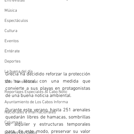
Entrevistas
Música
Espectáculos
Cultura
Eventos
Entérate
Deportes
La buena del día
Grecia ha decidido reforzar la protección 
de su litoral con una medida que 
Sólo Tránsito Local
convierte a sus playas en protagonistas 
Reportajes Especiales Al Cabo Notic
de una buena noticia ambiental. 
Ayuntamiento de Los Cabos Informa
Durante este verano, hasta 251 arenales 
Nacionales e Internacionales
quedarán libres de hamacas, sombrillas 
Columnas
de alquiler y estructuras temporales 
para, de este modo, preservar su valor 
Locales Los Cabos