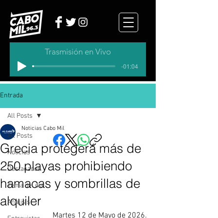
Trasmisión en Vivo
-01:04
Entrada
All Posts
Noticias Cabo Mil
All Posts
Grecia protegerá más de
Noticias
250 playas prohibiendo
Destacados
hamacas y sombrillas de
Tema del dia
alquiler
Analisis
Martes 12 de Mayo de 2026.