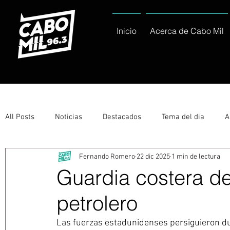
Inicio
Acerca de Cabo Mil
All Posts
Noticias
Destacados
Tema del dia
A
Fernando Romero
22 dic 2025
1 min de lectura
Eventos
Entérate
Deportes
La buena del día
Guardia costera de
petrolero
Ayuntamiento de Los Cabos Informa
Nacionales e Inte
Las fuerzas estadunidenses persiguieron du