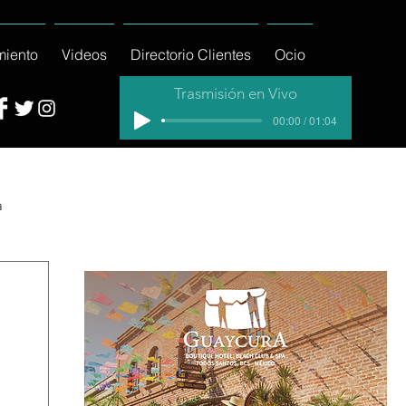
miento
Videos
Directorio Clientes
Ocio
Trasmisión en Vivo
00:00 / 01:04
a
cial