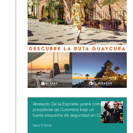
Abelardo De la Espriella jurará como
presidente de Colombia bajo un
fuerte esquema de seguridad en Cali
hace 5 horas