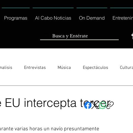
Programas
Al Cabo Noticias
On Demand
Entreteni
nalisis
Entrevistas
Música
Espectáculos
Cultur
Sólo Tránsito Local
Reportajes Especiales Al Cabo Notic
 EU intercepta tercer
rnacionales
Columnas
Locales Los Cabos
Servicio So
rante varias horas un navío presuntamente 