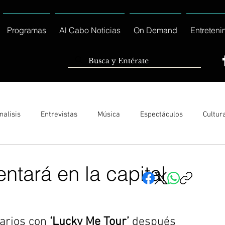
Programas
Al Cabo Noticias
On Demand
Entreteni
nalisis
Entrevistas
Música
Espectáculos
Cultur
Sólo Tránsito Local
Reportajes Especiales Al Cabo Notic
entará en la capital
rnacionales
Columnas
Locales Los Cabos
Servicio So
arios con 
‘Lucky Me Tour’
 después 