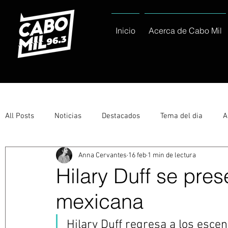
Inicio
Acerca de Cabo Mil
All Posts
Noticias
Destacados
Tema del dia
A
Anna Cervantes
16 feb
1 min de lectura
Eventos
Entérate
Deportes
La buena del día
Hilary Duff se pres
mexicana
Ayuntamiento de Los Cabos Informa
Nacionales e Inte
Hilary Duff regresa a los escen