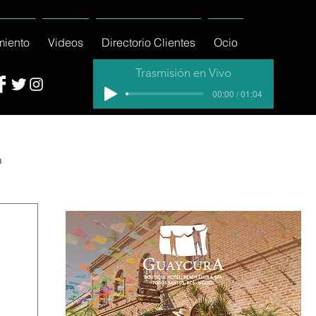
miento
Videos
Directorio Clientes
Ocio
Trasmisión en Vivo
00:00 / 01:04
a
cial