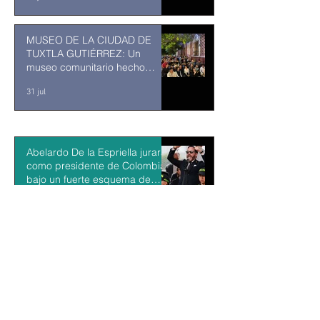
MUSEO DE LA CIUDAD DE
TUXTLA GUTIÉRREZ: Un
museo comunitario hecho
desde y para la comunidad
31 jul
Abelardo De la Espriella jurará
como presidente de Colombia
bajo un fuerte esquema de
seguridad en Cali
hace 8 horas
La Fiscalía da un giro político
en el ‘caso Ayotzinapa’ con la
detención del exgobernador de
Guerrero Ángel Aguirre
hace 9 horas