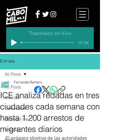
Trasmisión en Vivo
-01:04
Entrada
All Posts
Fernando Romero
All Posts
ICE analiza redadas en tres
Noticias
ciudades cada semana con
Destacados
hasta 1.200 arrestos de
Tema del dia
migrantes diarios
Analisis
El próximo objetivo de las autoridades 