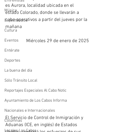
Entrevistas
es Aurora, localidad ubicada en el 
Música
estado Colorado, donde se llevarán a 
cabo operativos a partir del jueves por la 
Espectáculos
mañana
Cultura
Eventos
Miércoles 29 de enero de 2025
Entérate
Deportes
La buena del día
Sólo Tránsito Local
Reportajes Especiales Al Cabo Notic
Ayuntamiento de Los Cabos Informa
Nacionales e Internacionales
El Servicio de Control de Inmigración y 
Columnas
Aduanas (ICE, en inglés) de Estados 
Locales Los Cabos