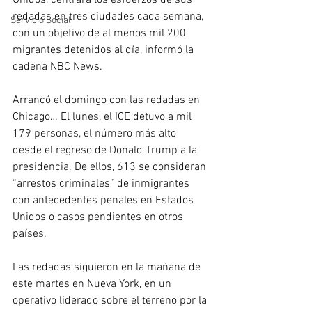
Unidos, centrará los esfuerzos de sus 
redadas en tres ciudades cada semana, 
Servicio Social
con un objetivo de al menos mil 200 
migrantes detenidos al día, informó la 
cadena NBC News.
Arrancó el domingo con las redadas en 
Chicago… El lunes, el ICE detuvo a mil 
179 personas, el número más alto 
desde el regreso de Donald Trump a la 
presidencia. De ellos, 613 se consideran 
“arrestos criminales” de inmigrantes 
con antecedentes penales en Estados 
Unidos o casos pendientes en otros 
países.
Las redadas siguieron en la mañana de 
este martes en Nueva York, en un 
operativo liderado sobre el terreno por la 