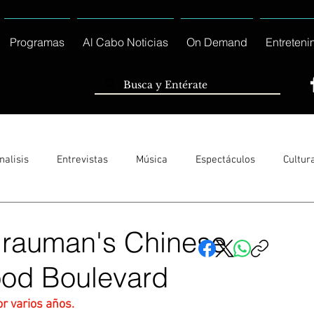
Programas
Al Cabo Noticias
On Demand
Entreteni
nalisis
Entrevistas
Música
Espectáculos
Cultur
Sólo Tránsito Local
Reportajes Especiales Al Cabo Notic
Grauman's Chinese
ood Boulevard
rnacionales
Columnas
Locales Los Cabos
Servicio So
r varios años. 