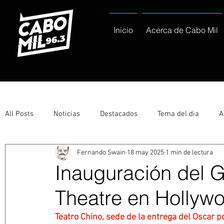
Inicio
Acerca de Cabo Mil
All Posts
Noticias
Destacados
Tema del dia
A
Fernando Swain
18 may 2025
1 min de lectura
Eventos
Entérate
Deportes
La buena del día
Inauguración del 
Theatre en Hollyw
Ayuntamiento de Los Cabos Informa
Nacionales e Inte
Teatro Chino, sede de la entrega del Oscar po