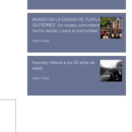
MUSEO DE LA CIUDAD DE TUXTLA
GUTIÉRREZ: Un museo comunitario
hecho desde y para la comunidad
hace 6 días
Kavinsky fallece a los 50 años de
edad
hace 7 días