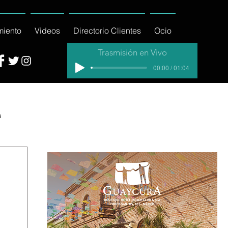
miento
Videos
Directorio Clientes
Ocio
Trasmisión en Vivo
00:00 / 01:04
a
cial