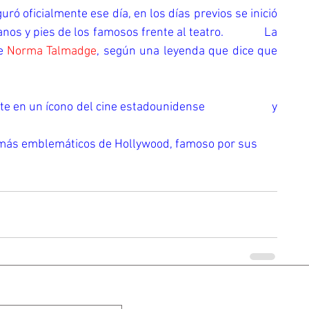
ó oficialmente ese día, en los días previos se inició 
 y pies de los famosos frente al teatro.              La 
e 
Norma Talmadge
, según una leyenda que dice que 
en un ícono del cine estadounidense                       y 
s más emblemáticos de Hollywood, famoso por sus 