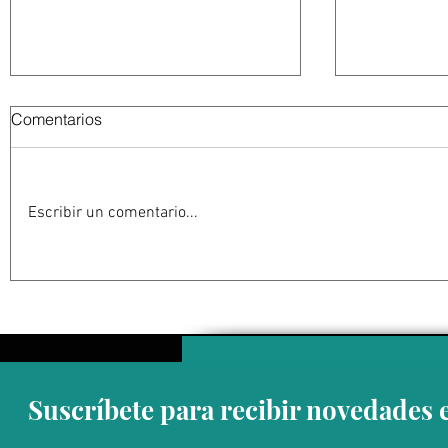
Comentarios
Escribir un comentario...
Estados Unidos golpea por
EU suspen
todos los frentes al Cartel
Michoacán
Jalisco: frenar las conexiones
contra su 
con la política mexicana y su
impacta ex
músculo económico
aguacate 
Suscríbete para recibir novedades 