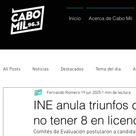
Inicio
Acerca de Cabo Mil
All Posts
Noticias
Destacados
Tema del dia
A
Fernando Romero
19 jun 2025
1 min de lectura
Eventos
Entérate
Deportes
La buena del día
INE anula triunfos 
no tener 8 en licen
Ayuntamiento de Los Cabos Informa
Nacionales e Inte
Comités de Evaluación postularon a candidat