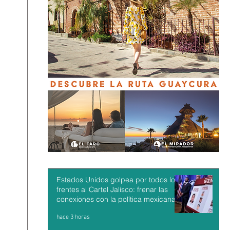
Estados Unidos golpea por todos los
frentes al Cartel Jalisco: frenar las
conexiones con la política mexicana y
su músculo económico
hace 3 horas