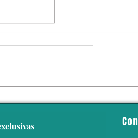
de actividades en
 por “amenaza"
personal; medida
portaciones de
mexicano
Con
exclusivas