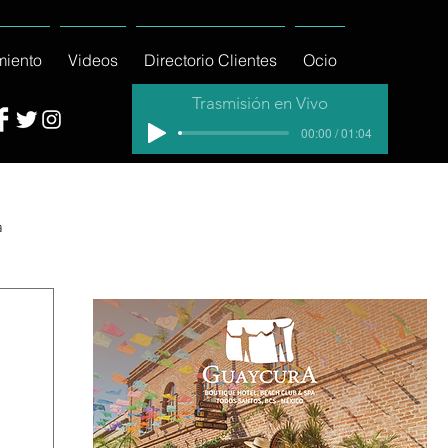
miento
Videos
Directorio Clientes
Ocio
Trasmisión en Vivo
00:00 / 01:04
a
cial