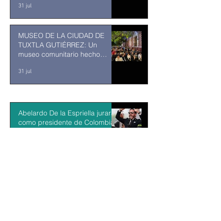
31 jul
MUSEO DE LA CIUDAD DE
TUXTLA GUTIÉRREZ: Un
museo comunitario hecho
desde y para la comunidad
31 jul
Abelardo De la Espriella jurará
como presidente de Colombia
bajo un fuerte esquema de
seguridad en Cali
hace 2 días
La Fiscalía da un giro político
en el ‘caso Ayotzinapa’ con la
detención del exgobernador de
Guerrero Ángel Aguirre
hace 2 días