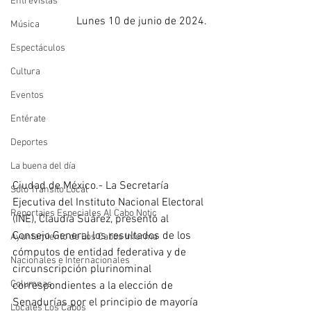
Entrevistas
Lunes 10 de junio de 2024. 
Música
Espectáculos
Cultura
Eventos
Entérate
Deportes
La buena del día
Ciudad de México.- La Secretaría 
Sólo Tránsito Local
Ejecutiva del Instituto Nacional Electoral 
Reportajes Especiales Al Cabo Notic
(INE), Claudia Suárez, presentó al 
Consejo General los resultados de los 
Ayuntamiento de Los Cabos Informa
cómputos de entidad federativa y de 
Nacionales e Internacionales
circunscripción plurinominal 
Columnas
correspondientes a la elección de 
Senadurías por el principio de mayoría 
Locales Los Cabos