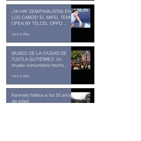
¡YA HAY SEMIFINALISTAS EN
LOS CABOS! EL MIFEL TENNIS
OPEN BY TELCEL OPPO
ENTRA EN SU RECTA FINAL
hace 6 días
MUSEO DE LA CIUDAD DE
TUXTLA GUTIÉRREZ: Un
museo comunitario hecho
desde y para la comunidad
hace 6 días
Kavinsky fallece a los 50 años
de edad
hace 7 días