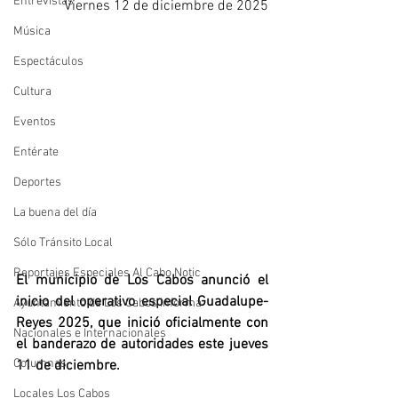
Entrevistas
Viernes 12 de diciembre de 2025
Música
Espectáculos
Cultura
Eventos
Entérate
Deportes
La buena del día
Sólo Tránsito Local
Reportajes Especiales Al Cabo Notic
El municipio de Los Cabos anunció el 
inicio del operativo especial Guadalupe-
Ayuntamiento de Los Cabos Informa
Reyes 2025, que inició oficialmente con 
Nacionales e Internacionales
el banderazo de autoridades este jueves 
Columnas
11 de diciembre.
Locales Los Cabos