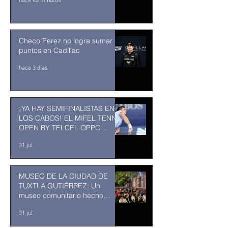
hace 43 minutos
Checo Perez no logra sumar
puntos en Cadillac
hace 3 días
¡YA HAY SEMIFINALISTAS EN
LOS CABOS! EL MIFEL TENNIS
OPEN BY TELCEL OPPO
ENTRA EN SU RECTA FINAL
31 jul
MUSEO DE LA CIUDAD DE
TUXTLA GUTIÉRREZ: Un
museo comunitario hecho
desde y para la comunidad
31 jul