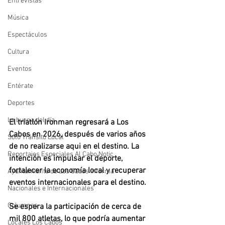
Entrevistas
Música
Espectáculos
Cultura
Eventos
Entérate
Deportes
La buena del día
El triatlón Ironman regresará a Los 
Cabos en 2026, después de varios años 
Sólo Tránsito Local
de no realizarse aqui en el destino. La 
Reportajes Especiales Al Cabo Notic
intención es impulsar el deporte, 
fortalecer la economía local y recuperar 
Ayuntamiento de Los Cabos Informa
eventos internacionales para el destino. 
Nacionales e Internacionales
Columnas
Se espera la participación de cerca de 
mil 800 atletas, lo que podría aumentar 
Locales Los Cabos