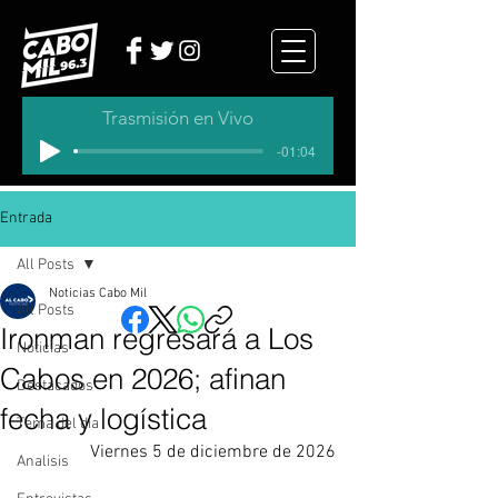
Trasmisión en Vivo
-01:04
Entrada
All Posts
Noticias Cabo Mil
All Posts
Ironman regresará a Los
Noticias
Cabos en 2026; afinan
Destacados
fecha y logística
Tema del dia
Viernes 5 de diciembre de 2026
Analisis