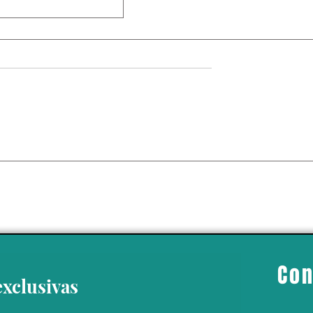
 da un giro político
 Ayotzinapa’ con la
del exgobernador
o Ángel Aguirre
Con
exclusivas