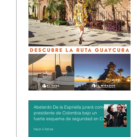
Abelardo De la Espriella jurará como
presidente de Colombia bajo un
fuerte esquema de seguridad en Cali
hace 4 horas