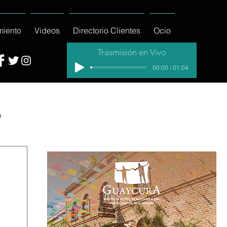
miento
Videos
Directorio Clientes
Ocio
Trasmisión en Vivo
00:00 / 01:04
a
cial