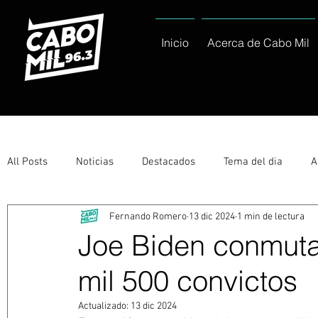
Inicio
Acerca de Cabo Mil
All Posts
Noticias
Destacados
Tema del dia
A
Fernando Romero
13 dic 2024
1 min de lectura
Eventos
Entérate
Deportes
La buena del día
Joe Biden conmuta
mil 500 convictos
Ayuntamiento de Los Cabos Informa
Nacionales e Inte
Actualizado:
13 dic 2024