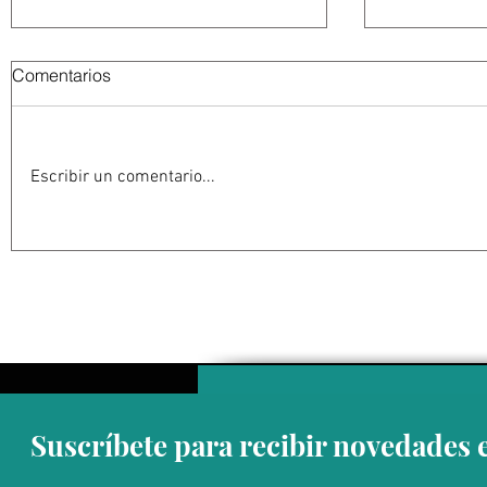
Comentarios
Escribir un comentario...
Abelardo De la Espriella
La Fiscalía
jurará como presidente de
en el ‘caso
Colombia bajo un fuerte
detención 
esquema de seguridad en
de Guerrer
Cali
Suscríbete para recibir novedades 