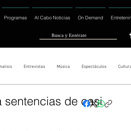
Programas
Al Cabo Noticias
On Demand
Entreteni
nalisis
Entrevistas
Música
Espectáculos
Cultur
Sólo Tránsito Local
Reportajes Especiales Al Cabo Notic
 sentencias de casi
rnacionales
Columnas
Locales Los Cabos
Servicio So