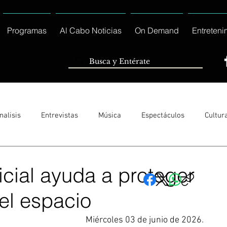
Programas
Al Cabo Noticias
On Demand
Entreteni
nalisis
Entrevistas
Música
Espectáculos
Cultur
Sólo Tránsito Local
Reportajes Especiales Al Cabo Notic
ficial ayuda a proteger
 el espacio
rnacionales
Columnas
Locales Los Cabos
Servicio So
Miércoles 03 de junio de 2026.