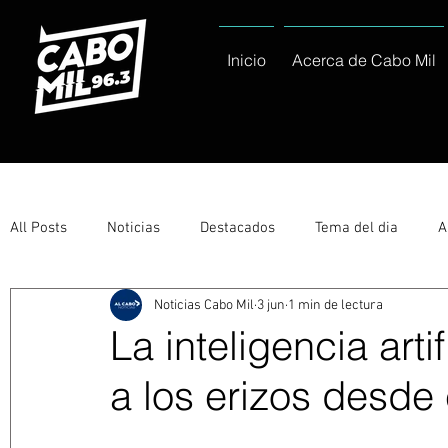
Inicio
Acerca de Cabo Mil
All Posts
Noticias
Destacados
Tema del dia
A
Noticias Cabo Mil
3 jun
1 min de lectura
Eventos
Entérate
Deportes
La buena del día
La inteligencia arti
a los erizos desde
Ayuntamiento de Los Cabos Informa
Nacionales e Inte