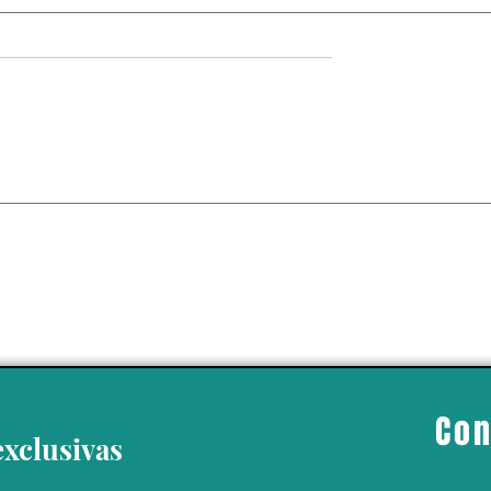
a científica
 cachalotes al
Menorca y un 20%
Con
exclusivas