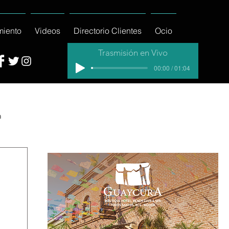
miento
Videos
Directorio Clientes
Ocio
Trasmisión en Vivo
00:00 / 01:04
a
cial