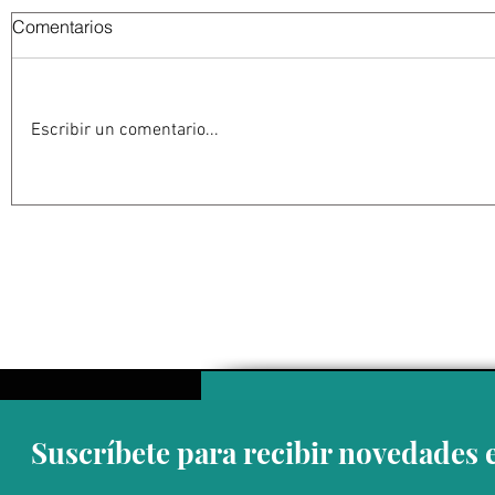
Comentarios
Escribir un comentario...
La restauración de arrecifes
Una campañ
de ostras revive uno de los
detecta 48
ecosistemas marinos
norte de 
perdidos de Europa
son crías
Suscríbete para recibir novedades 