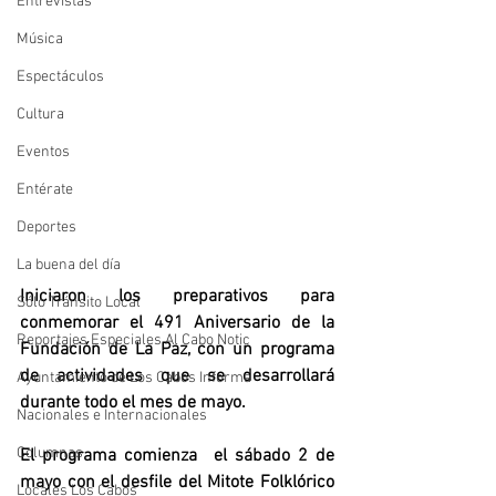
Entrevistas
Música
Espectáculos
Cultura
Eventos
Entérate
Deportes
La buena del día
Iniciaron los preparativos para 
Sólo Tránsito Local
conmemorar el 491 Aniversario de la 
Reportajes Especiales Al Cabo Notic
Fundación de La Paz, con un programa 
de actividades que se desarrollará 
Ayuntamiento de Los Cabos Informa
durante todo el mes de mayo. 
Nacionales e Internacionales
Columnas
El programa comienza  el sábado 2 de 
mayo con el desfile del Mitote Folklórico 
Locales Los Cabos