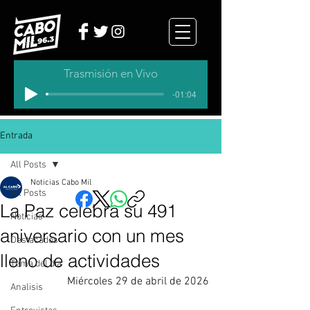
Trasmisión en Vivo
-01:04
Entrada
All Posts
Noticias Cabo Mil
All Posts
La Paz celebra su 491
Noticias
aniversario con un mes
Destacados
lleno de actividades
Tema del dia
Miércoles 29 de abril de 2026
Analisis