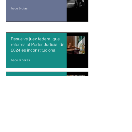
hace 6 días
Resuelve juez federal que
reforma al Poder Judicial de
2024 es inconstitucional
hace 8 horas
León XIV visitará Uruguay,
Argentina y Perú del 6 al 17 de
noviembre
hace 9 horas
Sheinbaum firma decreto para
fortalecer transparencia en el
gobierno