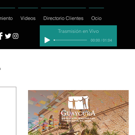
miento
Videos
Directorio Clientes
Ocio
Trasmisión en Vivo
00:00 / 01:04
a
cial