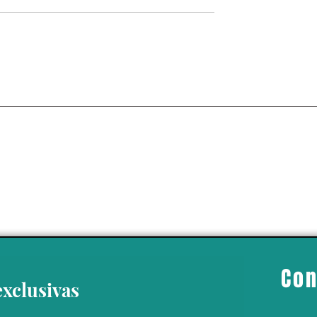
de actividades en
 por “amenaza"
personal; medida
portaciones de
mexicano
Con
exclusivas