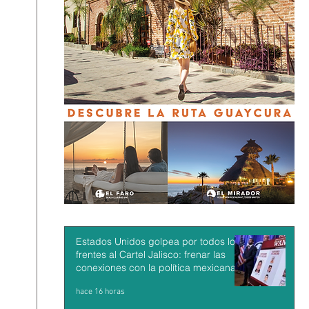
Estados Unidos golpea por todos los
frentes al Cartel Jalisco: frenar las
conexiones con la política mexicana y
su músculo económico
hace 16 horas