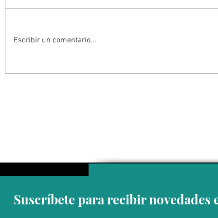
Escribir un comentario...
Estados Unidos golpea por
EU suspen
todos los frentes al Cartel
Michoacán
Jalisco: frenar las conexiones
contra su 
con la política mexicana y su
impacta ex
músculo económico
aguacate 
Suscríbete para recibir novedades 