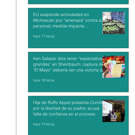
EU suspende actividades en
Michoacán por “amenaza" contra su
personal; medida impacta
exportaciones de aguacate mexicano
hace 17 horas
Ken Salazar dice tener “expectativas
grandes” en Sheinbaum; captura de
“El Mayo” debería ser una victoria de
México y EU
hace 18 horas
Hija de Ruffo Appel presenta Comité
por la libertad de su padre; acusa
falta de confianza en el proceso
hace 19 horas