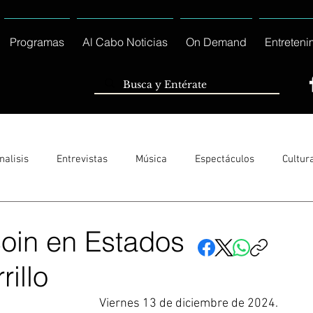
Programas
Al Cabo Noticias
On Demand
Entreteni
nalisis
Entrevistas
Música
Espectáculos
Cultur
Sólo Tránsito Local
Reportajes Especiales Al Cabo Notic
coin en Estados
rillo
rnacionales
Columnas
Locales Los Cabos
Servicio So
Viernes 13 de diciembre de 2024. 