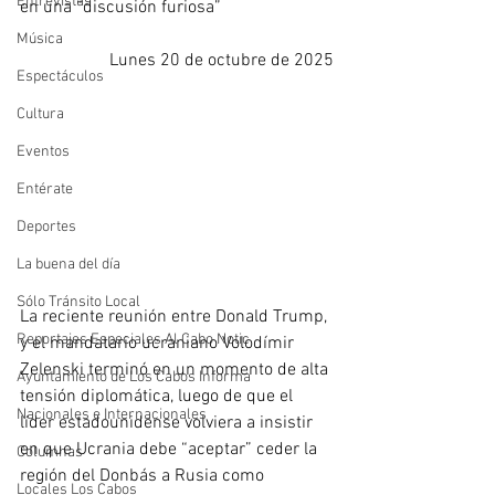
Entrevistas
en una “discusión furiosa”
Música
Lunes 20 de octubre de 2025
Espectáculos
Cultura
Eventos
Entérate
Deportes
La buena del día
Sólo Tránsito Local
La reciente reunión entre Donald Trump, 
Reportajes Especiales Al Cabo Notic
y el mandatario ucraniano Volodímir 
Zelenski terminó en un momento de alta 
Ayuntamiento de Los Cabos Informa
tensión diplomática, luego de que el 
Nacionales e Internacionales
líder estadounidense volviera a insistir 
en que Ucrania debe “aceptar” ceder la 
Columnas
región del Donbás a Rusia como 
Locales Los Cabos