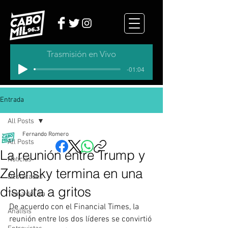
Trasmisión en Vivo
-01:04
Entrada
All Posts
Fernando Romero
All Posts
La reunión entre Trump y
Noticias
Zelensky termina en una
Destacados
disputa a gritos
Tema del dia
De acuerdo con el Financial Times, la 
Analisis
reunión entre los dos líderes se convirtió 