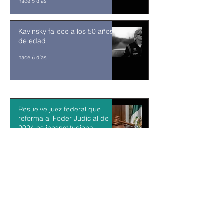
hace 5 días
Kavinsky fallece a los 50 años
de edad
hace 6 días
Resuelve juez federal que
reforma al Poder Judicial de
2024 es inconstitucional
hace 8 horas
León XIV visitará Uruguay,
Argentina y Perú del 6 al 17 de
noviembre
hace 9 horas