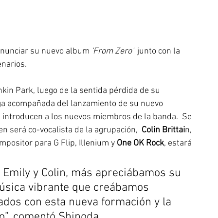
anunciar su nuevo album 
'From Zero'  
junto con la 
narios. 
nkin Park
, luego de la sentida pérdida de su 
lega acompañada del lanzamiento de su nuevo 
e introducen a los nuevos miembros de la banda.  Se 
en será co-vocalista de la agrupación,  
Colin Brittai
n, 
positor para G Flip, Illenium y 
One OK Rock
, estará 
Emily y Colin, más apreciábamos su 
música vibrante que creábamos 
dos con esta nueva formación y la 
”, comentó Shinoda. 