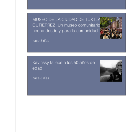
MUSEO DE LA CIUDAD DE TUXTLA
GUTIÉRREZ: Un museo comunitario
hecho desde y para la comunidad
hace 6 días
Kavinsky fallece a los 50 años de
edad
hace 6 días