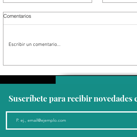
Comentarios
Escribir un comentario...
Checo Perez no logra sumar
Arthur Gea
puntos en Cadillac
baja el tel
Open by T
Suscríbete para recibir novedades 