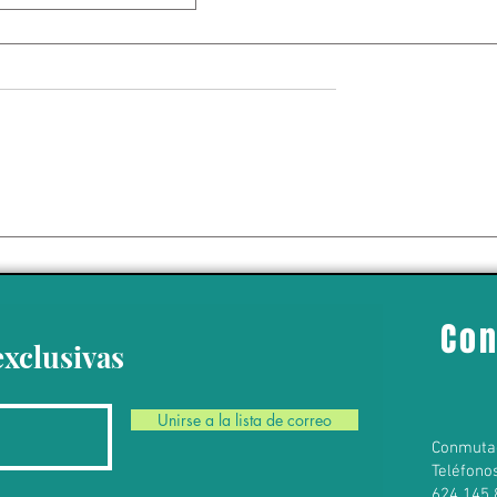
 hace historia y
ón del Mifel Tennis
elcel OPPO 2026
Con
exclusivas
Unirse a la lista de correo
Conmuta
Teléfono
624 145 