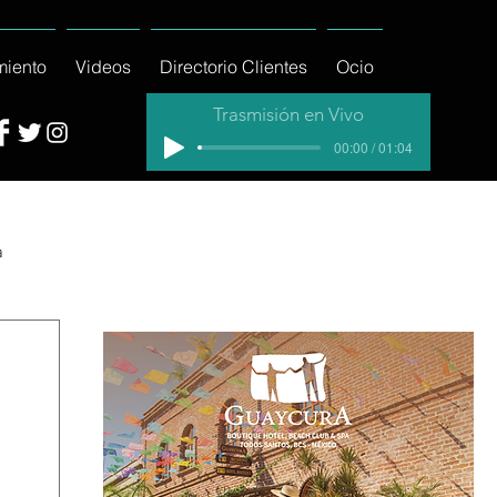
miento
Videos
Directorio Clientes
Ocio
Trasmisión en Vivo
00:00 / 01:04
a
cial