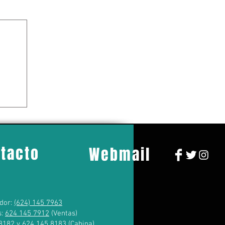
tacto
Webmail
dor:
(624) 145 7963
s:
624 145 7912
(Ventas)
8182
y
624 145 8183
(Cabina)