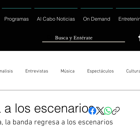
Programas
Al Cabo Noticias
On Demand
Entreteni
nalisis
Entrevistas
Música
Espectáculos
Cultur
Sólo Tránsito Local
Reportajes Especiales Al Cabo Notic
a a los escenarios
 la banda regresa a los escenarios 
rnacionales
Columnas
Locales Los Cabos
Servicio So