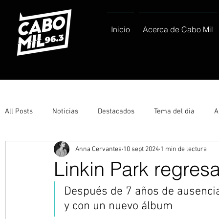
Inicio
Acerca de Cabo Mil
All Posts
Noticias
Destacados
Tema del dia
A
Anna Cervantes
10 sept 2024
1 min de lectura
Eventos
Entérate
Deportes
La buena del día
Linkin Park regres
Después de 7 años de ausencia,
Ayuntamiento de Los Cabos Informa
Nacionales e Inte
y con un nuevo álbum 