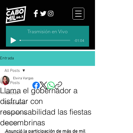
Trasmisión en Vivo
-01:04
Entrada
All Posts
Elvira Vargas
All Posts
Llama el gobernador a
Noticias
disfrutar con
Destacados
responsabilidad las fiestas
Tema del dia
decembrinas
Analisis
Anunció la participación de más de mil 