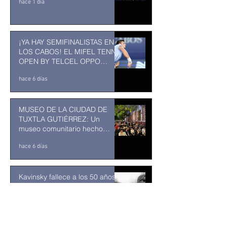
hace 1 día
¡YA HAY SEMIFINALISTAS EN
LOS CABOS! EL MIFEL TENNIS
OPEN BY TELCEL OPPO
ENTRA EN SU RECTA FINAL
hace 6 días
MUSEO DE LA CIUDAD DE
TUXTLA GUTIÉRREZ: Un
museo comunitario hecho
desde y para la comunidad
hace 6 días
Kavinsky fallece a los 50 años
de edad
hace 6 días