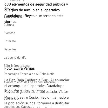
Entrevistas
600 elementos de seguridad pública y 
Música
cuerpos de auxilio en el operativo 
Guadalupe- Reyes que arranca este 
Espectáculos
viernes.
Cultura
Eventos
Entérate
Deportes
La buena del día
Sólo Tránsito Local
Foto: Elvira Vargas
Reportajes Especiales Al Cabo Notic
La Paz, Baja California Sur.- Al anunciar 
Ayuntamiento de Los Cabos Informa
el arranque del operativo Guadalupe- 
Nacionales e Internacionales
Reyes, el gobernador del estado, Víctor 
Manuel Castro Cosío, hizo un llamado a 
Columnas
la población sudcaliforniana a disfrutar 
Locales Los Cabos