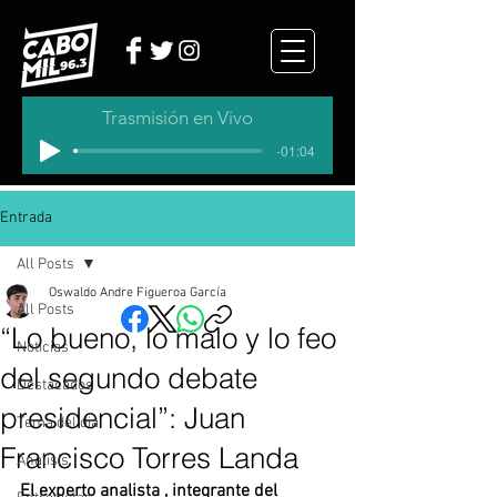
Trasmisión en Vivo
-01:04
Entrada
All Posts
Oswaldo Andre Figueroa García
All Posts
“Lo bueno, lo malo y lo feo
Noticias
del segundo debate
Destacados
presidencial”: Juan
Tema del dia
Francisco Torres Landa
Analisis
El experto analista , integrante del 