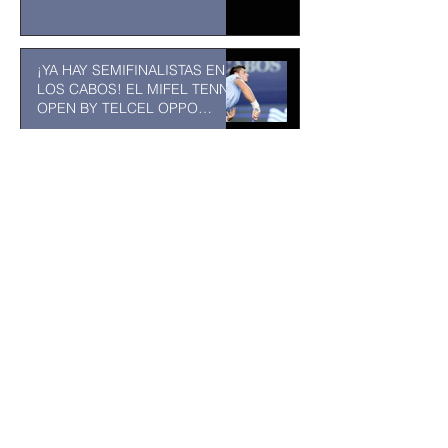
¡YA HAY SEMIFINALISTAS EN
LOS CABOS! EL MIFEL TENNIS
OPEN BY TELCEL OPPO
ENTRA EN SU RECTA FINAL
31 jul
MUSEO DE LA CIUDAD DE
TUXTLA GUTIÉRREZ: Un
museo comunitario hecho
desde y para la comunidad
31 jul
Abelardo De la Espriella jurará
como presidente de Colombia
bajo un fuerte esquema de
seguridad en Cali
hace 10 horas