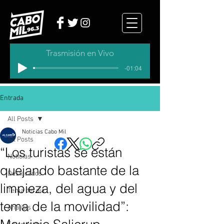
Trasmisión en Vivo
-01:04
Entrada
All Posts
Noticias Cabo Mil
All Posts
“Los turistas se están
Noticias
quejando bastante de la
Destacados
limpieza, del agua y del
Tema del dia
tema de la movilidad”:
Analisis