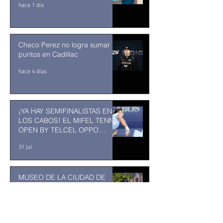
hace 1 día
Checo Perez no logra sumar
puntos en Cadillac
hace 4 días
¡YA HAY SEMIFINALISTAS EN
LOS CABOS! EL MIFEL TENNIS
OPEN BY TELCEL OPPO
ENTRA EN SU RECTA FINAL
31 jul
MUSEO DE LA CIUDAD DE
TUXTLA GUTIÉRREZ: Un
museo comunitario hecho
desde y para la comunidad
31 jul