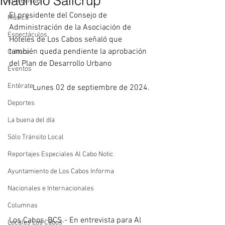
Mauricio Salicrup
Entrevistas
El presidente del Consejo de 
Música
Administración de la Asociación de 
Espectáculos
Hoteles de Los Cabos señaló que 
también queda pendiente la aprobación 
Cultura
del Plan de Desarrollo Urbano 
Eventos
Entérate
Lunes 02 de septiembre de 2024. 
Deportes
La buena del día
Sólo Tránsito Local
Reportajes Especiales Al Cabo Notic
Ayuntamiento de Los Cabos Informa
Nacionales e Internacionales
Columnas
Los Cabos, BCS.- En entrevista para Al 
Locales Los Cabos