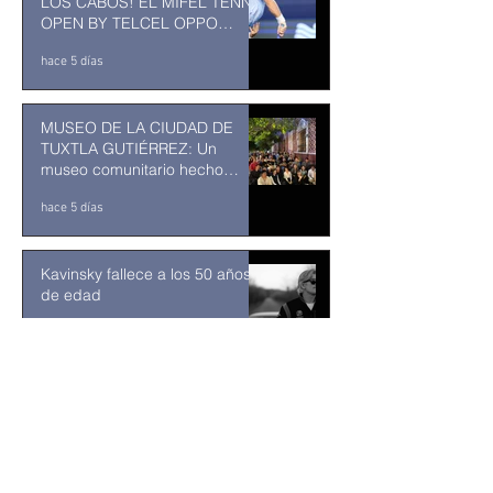
LOS CABOS! EL MIFEL TENNIS
OPEN BY TELCEL OPPO
ENTRA EN SU RECTA FINAL
hace 5 días
MUSEO DE LA CIUDAD DE
TUXTLA GUTIÉRREZ: Un
museo comunitario hecho
desde y para la comunidad
hace 5 días
Kavinsky fallece a los 50 años
de edad
hace 6 días
Resuelve juez federal que
reforma al Poder Judicial de
2024 es inconstitucional