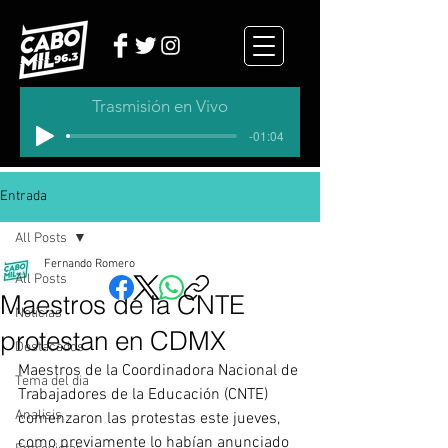
Trasmisión en Vivo
-01:04
Entrada
All Posts
Fernando Romero
All Posts
Maestros de la CNTE
Noticias
protestan en CDMX
Destacados
Maestros de la Coordinadora Nacional de 
Tema del dia
Trabajadores de la Educación (CNTE) 
Analisis
comenzaron las protestas este jueves, 
como previamente lo habían anunciado