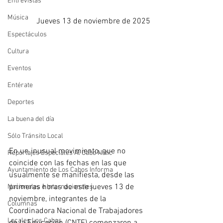
Entrevistas
Música
Jueves 13 de noviembre de 2025
Espectáculos
Cultura
Eventos
Entérate
Deportes
La buena del día
Sólo Tránsito Local
En un inusual movimiento, que no 
Reportajes Especiales Al Cabo Notic
coincide con las fechas en las que 
Ayuntamiento de Los Cabos Informa
usualmente se manifiesta, desde las 
primeras horas de este jueves 13 de 
Nacionales e Internacionales
noviembre, integrantes de la 
Columnas
Coordinadora Nacional de Trabajadores 
Locales Los Cabos