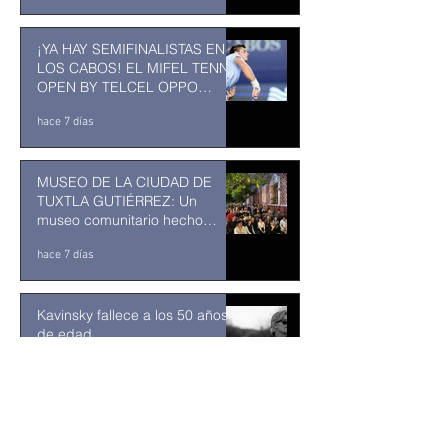
¡YA HAY SEMIFINALISTAS EN
LOS CABOS! EL MIFEL TENNIS
OPEN BY TELCEL OPPO
ENTRA EN SU RECTA FINAL
hace 7 días
MUSEO DE LA CIUDAD DE
TUXTLA GUTIÉRREZ: Un
museo comunitario hecho
desde y para la comunidad
hace 7 días
Kavinsky fallece a los 50 años
de edad
30 jul