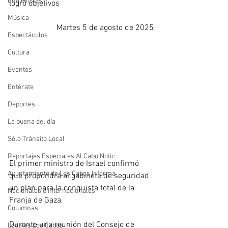
Entrevistas
logró objetivos
Música
Martes 5 de agosto de 2025
Espectáculos
Cultura
Eventos
Entérate
Deportes
La buena del día
Sólo Tránsito Local
Reportajes Especiales Al Cabo Notic
El primer ministro de Israel confirmó 
Ayuntamiento de Los Cabos Informa
que propondrá al gabinete de seguridad 
un plan para la conquista total de la 
Nacionales e Internacionales
Franja de Gaza. 
Columnas
Durante una reunión del Consejo de 
Locales Los Cabos