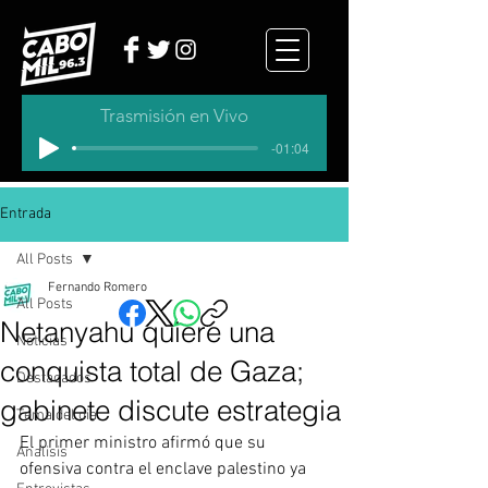
Trasmisión en Vivo
-01:04
Entrada
All Posts
Fernando Romero
All Posts
Netanyahu quiere una
Noticias
conquista total de Gaza;
Destacados
gabinete discute estrategia
Tema del dia
El primer ministro afirmó que su 
Analisis
ofensiva contra el enclave palestino ya 