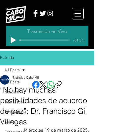
Trasmisión en Vivo
-01:04
Entrada
All Posts
Noticias Cabo Mil
All Posts
“No hay muchas
Noticias
posibilidades de acuerdo
Destacados
de paz”: Dr. Francisco Gil
Tema del dia
Villegas
Analisis
Miércoles 19 de marzo de 2025.