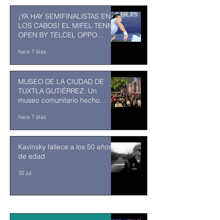
¡YA HAY SEMIFINALISTAS EN
LOS CABOS! EL MIFEL TENNIS
OPEN BY TELCEL OPPO
ENTRA EN SU RECTA FINAL
hace 7 días
MUSEO DE LA CIUDAD DE
TUXTLA GUTIÉRREZ: Un
museo comunitario hecho
desde y para la comunidad
hace 7 días
Kavinsky fallece a los 50 años
de edad
30 jul