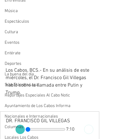
Entrevistas
Música
Espectáculos
Cultura
Eventos
Entérate
Deportes
Los Cabos, BCS.- En su análisis de este 
La buena del día
miércoles, el Dr. Francisco Gil Villegas 
habló sobre la llamada entre Putin y 
Sólo Tránsito Local
Trump.
Reportajes Especiales Al Cabo Notic
Ayuntamiento de Los Cabos Informa
Nacionales e Internacionales
DR. FRANCISCO GIL VILLEGAS
Columnas
7:10
Locales Los Cabos