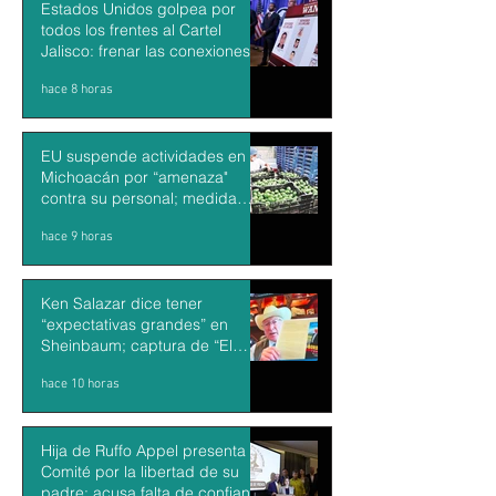
Estados Unidos golpea por
todos los frentes al Cartel
Jalisco: frenar las conexiones
con la política mexicana y su
hace 8 horas
músculo económico
EU suspende actividades en
Michoacán por “amenaza"
contra su personal; medida
impacta exportaciones de
hace 9 horas
aguacate mexicano
Ken Salazar dice tener
“expectativas grandes” en
Sheinbaum; captura de “El
Mayo” debería ser una victoria
hace 10 horas
de México y EU
Hija de Ruffo Appel presenta
Comité por la libertad de su
padre; acusa falta de confianza