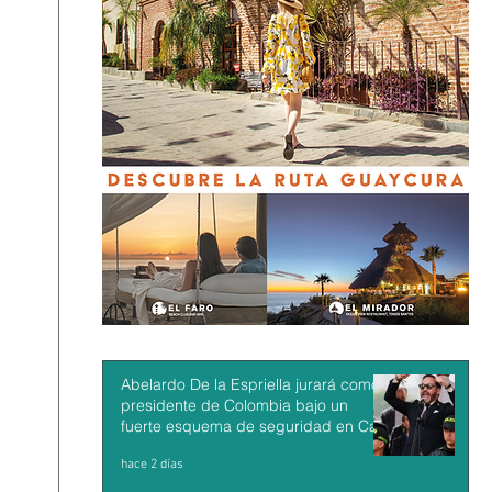
Abelardo De la Espriella jurará como
presidente de Colombia bajo un
fuerte esquema de seguridad en Cali
hace 2 días