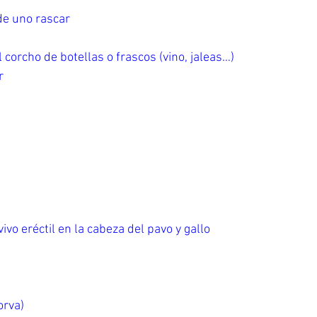
de uno rascar
l corcho de botellas o frascos (vino, jaleas…)
r
vivo eréctil en la cabeza del pavo y gallo
orva)