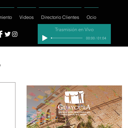
miento
Videos
Directorio Clientes
Ocio
Trasmisión en Vivo
00:00 / 01:04
a
cial