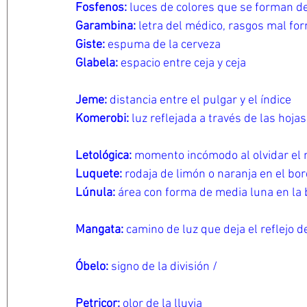
Fosfenos: 
luces de colores que se forman de
Garambina: 
letra del médico, rasgos mal fo
Giste: 
espuma de la cerveza
Glabela: 
espacio entre ceja y ceja
Jeme: 
distancia entre el pulgar y el índice
Komerobi: 
luz reflejada a través de las hoja
Letológica:
 momento incómodo al olvidar el 
Luquete: 
rodaja de limón o naranja en el bo
Lúnula: 
área con forma de media luna en la 
Mangata: 
camino de luz que deja el reflejo d
Óbelo: 
signo de la división /
Petricor: 
olor de la lluvia