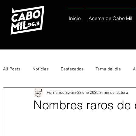
Inicio
Acerca de Cabo Mil
All Posts
Noticias
Destacados
Tema del dia
A
Fernando Swain
22 ene 2025
2 min de lectura
Eventos
Entérate
Deportes
La buena del día
Nombres raros de
Ayuntamiento de Los Cabos Informa
Nacionales e Inte