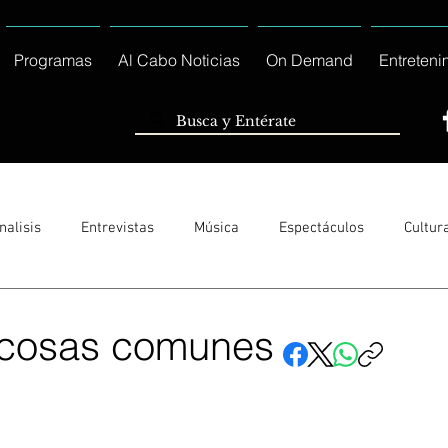
Programas
Al Cabo Noticias
On Demand
Entreteni
nalisis
Entrevistas
Música
Espectáculos
Cultur
Sólo Tránsito Local
Reportajes Especiales Al Cabo Notic
 cosas comunes
rnacionales
Columnas
Locales Los Cabos
Servicio So