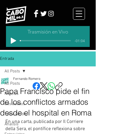
Trasmisión en Vivo
-01:04
Entrada
All Posts
Fernando Romero
All Posts
Papa Francisco pide el fin
Noticias
de los conflictos armados
Destacados
desde el hospital en Roma
Tema del dia
En una carta, publicada por Il Corriere 
Analisis
della Sera, el pontífice reflexiona sobre 