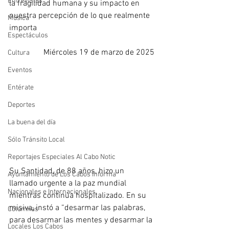
Entrevistas
la fragilidad humana y su impacto en 
nuestra percepción de lo que realmente 
Música
importa
Espectáculos
Miércoles 19 de marzo de 2025
Cultura
Eventos
Entérate
Deportes
La buena del día
Sólo Tránsito Local
Reportajes Especiales Al Cabo Notic
Su Santidad, de 88 años, hizo un 
Ayuntamiento de Los Cabos Informa
llamado urgente a la paz mundial 
Nacionales e Internacionales
mientras continúa hospitalizado. En su 
misiva, instó a “desarmar las palabras, 
Columnas
para desarmar las mentes y desarmar la 
Locales Los Cabos