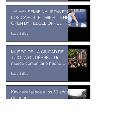
¡YA HAY SEMIFINALISTAS EN
LOS CABOS! EL MIFEL TENNIS
OPEN BY TELCEL OPPO
ENTRA EN SU RECTA FINAL
hace 6 días
MUSEO DE LA CIUDAD DE
TUXTLA GUTIÉRREZ: Un
museo comunitario hecho
desde y para la comunidad
hace 6 días
Kavinsky fallece a los 50 años
de edad
30 jul