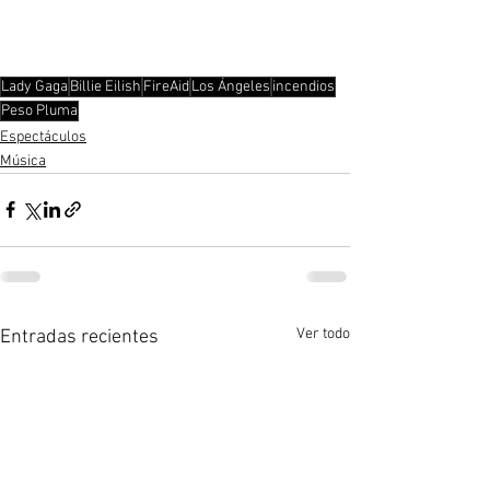
Lady Gaga
Billie Eilish
FireAid
Los Ángeles
incendios
Peso Pluma
Espectáculos
Música
Ver todo
Entradas recientes