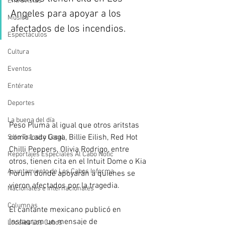
Entrevistas
Angeles para apoyar a los 
Música
afectados de los incendios. 
Espectáculos
Cultura
Eventos
Entérate
Deportes
La buena del día
Peso Pluma al igual que otros aritstas 
como Lady Gaga, Billie Eilish, Red Hot 
Sólo Tránsito Local
Chilli Peppers, Olivia Rodrigo, entre 
Reportajes Especiales Al Cabo Notic
otros, tienen cita en el Intuit Dome o Kia 
Ayuntamiento de Los Cabos Informa
Forum donde apoyarán a quienes se 
vieron afectados por la tragedia. 
Nacionales e Internacionales
Columnas
El cantante mexicano publicó en 
Instagram un mensaje de 
Locales Los Cabos