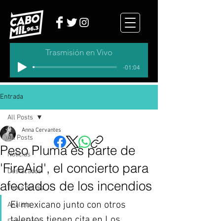
Trasmisión en Vivo
-01:04
Entrada
All Posts
Anna Cervantes
All Posts
Peso Pluma es parte de
Noticias
'FireAid', el concierto para
Destacados
afectados de los incendios
Tema del dia
El mexicano junto con otros 
Analisis
talentos tienen cita en Los 