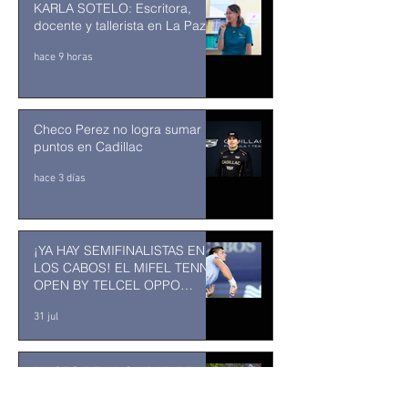
KARLA SOTELO: Escritora,
docente y tallerista en La Paz
hace 9 horas
Checo Perez no logra sumar
puntos en Cadillac
hace 3 días
¡YA HAY SEMIFINALISTAS EN
LOS CABOS! EL MIFEL TENNIS
OPEN BY TELCEL OPPO
ENTRA EN SU RECTA FINAL
31 jul
MUSEO DE LA CIUDAD DE
TUXTLA GUTIÉRREZ: Un
museo comunitario hecho