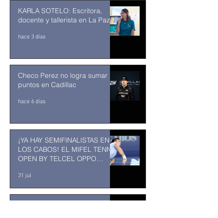
KARLA SOTELO: Escritora,
docente y tallerista en La Paz
hace 3 días
Checo Perez no logra sumar
puntos en Cadillac
hace 6 días
¡YA HAY SEMIFINALISTAS EN
LOS CABOS! EL MIFEL TENNIS
OPEN BY TELCEL OPPO
ENTRA EN SU RECTA FINAL
31 jul
MUSEO DE LA CIUDAD DE
TUXTLA GUTIÉRREZ: Un