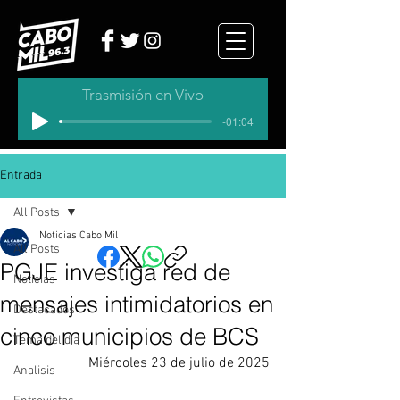
Trasmisión en Vivo
-01:04
Entrada
All Posts
Noticias Cabo Mil
All Posts
PGJE investiga red de
Noticias
mensajes intimidatorios en
Destacados
cinco municipios de BCS
Tema del dia
Miércoles 23 de julio de 2025
Analisis