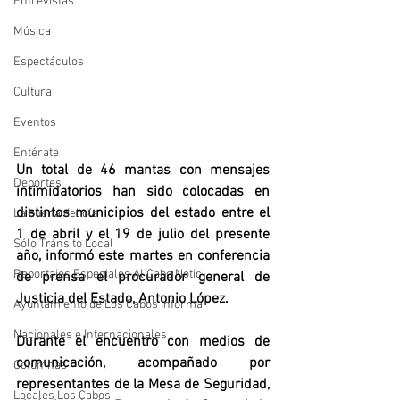
Entrevistas
Música
Espectáculos
Cultura
Eventos
Entérate
Un total de 46 mantas con mensajes 
Deportes
intimidatorios han sido colocadas en 
distintos municipios del estado entre el 
La buena del día
1 de abril y el 19 de julio del presente 
Sólo Tránsito Local
año, informó este martes en conferencia 
Reportajes Especiales Al Cabo Notic
de prensa el procurador general de 
Justicia del Estado, Antonio López.
Ayuntamiento de Los Cabos Informa
Nacionales e Internacionales
Durante el encuentro con medios de 
comunicación, acompañado por 
Columnas
representantes de la Mesa de Seguridad, 
Locales Los Cabos