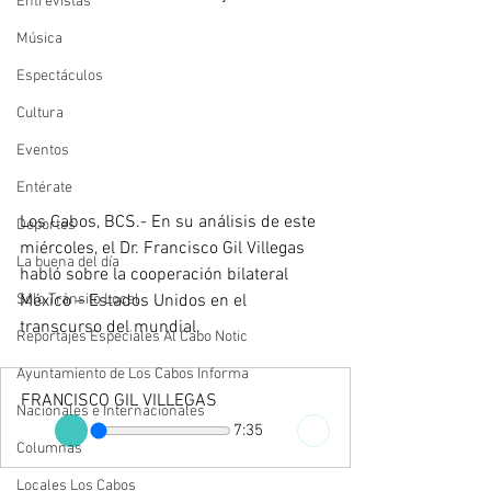
Entrevistas
Música
Espectáculos
Cultura
Eventos
Entérate
Los Cabos, BCS.- En su análisis de este 
Deportes
miércoles, el Dr. Francisco Gil Villegas 
La buena del día
habló sobre la cooperación bilateral 
México – Estados Unidos en el 
Sólo Tránsito Local
transcurso del mundial.
Reportajes Especiales Al Cabo Notic
Ayuntamiento de Los Cabos Informa
FRANCISCO GIL VILLEGAS
Nacionales e Internacionales
7:35
Columnas
Locales Los Cabos