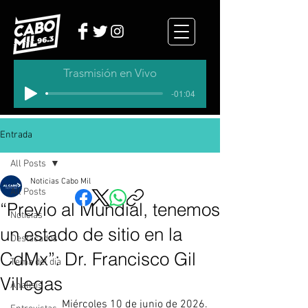
Trasmisión en Vivo
-01:04
Entrada
All Posts
Noticias Cabo Mil
All Posts
“Previo al Mundial, tenemos
Noticias
un estado de sitio en la
Destacados
CdMx”: Dr. Francisco Gil
Tema del dia
Villegas
Analisis
Miércoles 10 de junio de 2026.