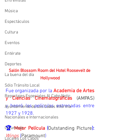
Entrevistas
Música
Espectáculos
Cultura
Eventos
Entérate
Deportes
Salón Blossom Room del Hotel Roosevelt de 
La buena del día
Hollywood
Sólo Tránsito Local
Fue organizada por la 
Academia de Artes 
Reportajes Especiales Al Cabo Notic
y Ciencias Cinematográficas 
(AMPAS)                              
y honró las películas estrenadas entre 
Ayuntamiento de Los Cabos Informa
1927 y 1928.
Nacionales e Internacionales
🏆 
Mejor Película 
(
Outstanding Picture
): 
Columnas
Wings
 (
Paramount
)
Locales Los Cabos