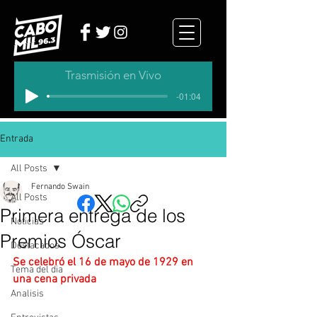
Trasmisión en Vivo
-01:04
Entrada
All Posts
Fernando Swain
All Posts
Primera entrega de los
Noticias
Premios Óscar
Destacados
Se celebró el 16 de mayo de 1929 en 
Tema del dia
una cena privada
Analisis