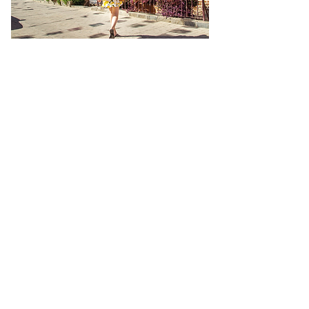
Checo Perez no logra sumar
puntos en Cadillac
hace 2 días
¡YA HAY SEMIFINALISTAS EN
LOS CABOS! EL MIFEL TENNIS
OPEN BY TELCEL OPPO
ENTRA EN SU RECTA FINAL
hace 6 días