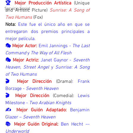
🏆 
Mejor Producción Artística 
(Unique 
Servicio Social
and Artistic Picture)
Sunrise: A Song of 
Two Humans
(Fox)
Nota:
 Este fue el único año en que se 
entregaron dos premios principales a 
mejor película.
🎭 
Mejor Actor: 
Emil Jannings - 
The Last 
Command
 y 
The Way of All Flesh
🎭 
Mejor Actriz: 
Janet Gaynor - 
Seventh 
Heaven
, 
Street Angel
 y 
Sunrise: A Song 
of Two Humans
🎬 
Mejor Dirección 
(Drama)
: Frank 
Borzage - 
Seventh Heaven
🎬 
Mejor Dirección 
(Comedia): 
Lewis 
Milestone - 
Two Arabian Knights
✍️ 
Mejor Guión Adaptado:
Benjamin 
Glazer – 
Seventh Heaven
📚 
Mejor Guión Original:
Ben Hecht –-
Underworld