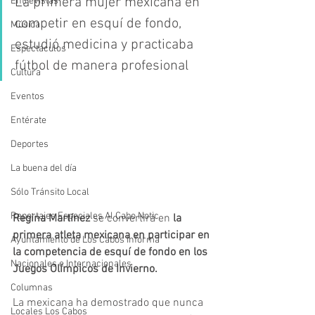
La primera mujer mexicana en 
Entrevistas
competir en esquí de fondo, 
Música
estudió medicina y practicaba 
Espectáculos
fútbol de manera profesional 
Cultura
Eventos
Entérate
Deportes
La buena del día
Sólo Tránsito Local
Reportajes Especiales Al Cabo Notic
Regina Martínez 
se convertirá en 
la 
primera atleta mexicana en participar en 
Ayuntamiento de Los Cabos Informa
la competencia de esquí de fondo en los 
Nacionales e Internacionales
Juegos Olímpicos de Invierno. 
Columnas
La mexicana ha demostrado que nunca 
Locales Los Cabos