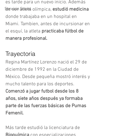
es tarde para un nuevo inicio. 
Además 
de ser atleta olímpica,
 estudió medicina 
Servicio Social
donde trabajaba en un hospital en 
Miami. Tambien, antes de incursionar en 
el esquí, la atleta 
practicaba fútbol de 
manera profesional.  
Trayectoria
Regina Martínez Lorenzo nació el 29 de 
diciembre de 1992 en la Ciudad de 
México. Desde pequeña mostró interés y 
mucho talento para los deportes. 
Comenzó a jugar futbol desde los 8 
años, siete años después ya formaba 
parte de las fuerzas básicas de Pumas 
Femenil.
Más tarde estudió la licenciatura de 
Bioquímica 
con especializaciones 