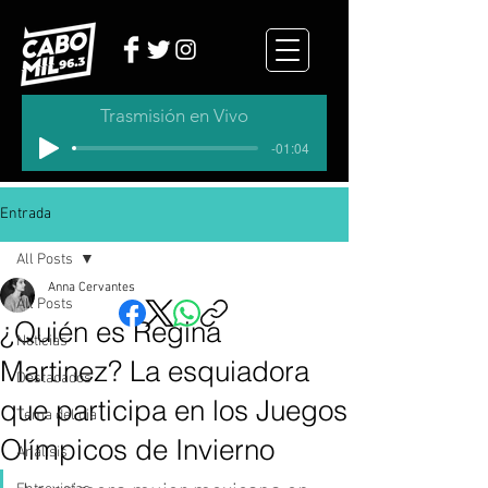
Trasmisión en Vivo
-01:04
Entrada
All Posts
Anna Cervantes
All Posts
¿Quién es Regina
Noticias
Martinez? La esquiadora
Destacados
que participa en los Juegos
Tema del dia
Olímpicos de Invierno
Analisis