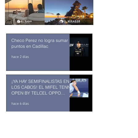
Checo Perez no logra sumar
puntos en Cadillac
hace 2 días
¡YA HAY SEMIFINALISTAS EN
LOS CABOS! EL MIFEL TENNIS
OPEN BY TELCEL OPPO
ENTRA EN SU RECTA FINAL
hace 6 días
MUSEO DE LA CIUDAD DE
TUXTLA GUTIÉRREZ: Un
museo comunitario hecho