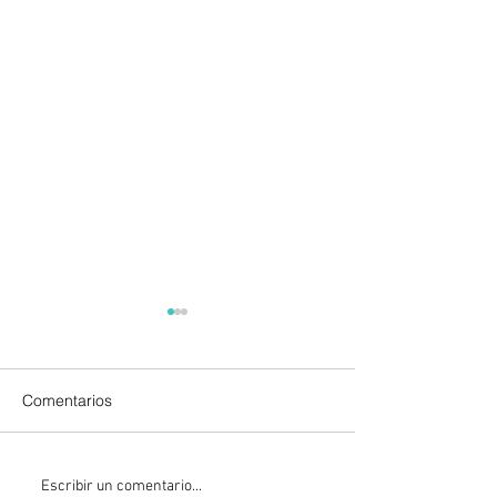
Comentarios
Checo Perez no logra
¡YA HAY SEMIFI
Escribir un comentario...