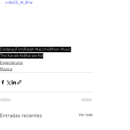
v=8vCD_lK_B1w
Coldplay
Film
Ralph Macchio
Moon Music
The Karate Kid
Karate Kid
Espectáculos
Música
Ver todo
Entradas recientes