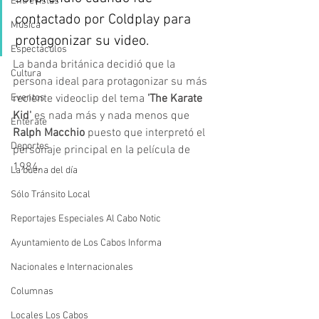
Entrevistas
contactado por Coldplay para 
Música
protagonizar su video.
Espectáculos
La banda británica decidió que la 
Cultura
persona ideal para protagonizar su más 
Eventos
reciente videoclip del tema 
'The Karate 
Kid'
 es nada más y nada menos que
Entérate
Ralph Macchio 
puesto que interpretó el 
Deportes
personaje principal en la película de 
1984. 
La buena del día
Sólo Tránsito Local
Reportajes Especiales Al Cabo Notic
Ayuntamiento de Los Cabos Informa
Nacionales e Internacionales
Columnas
Locales Los Cabos