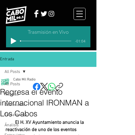
Trasmisión en Vivo
-01:04
Entrada
All Posts
Cabo Mil Radio
All Posts
Regresa el evento
Noticias
internacional IRONMAN a
Destacados
Los Cabos
Tema del dia
·       
El H. XV Ayuntamiento anuncia la 
Analisis
reactivación de uno de los eventos 