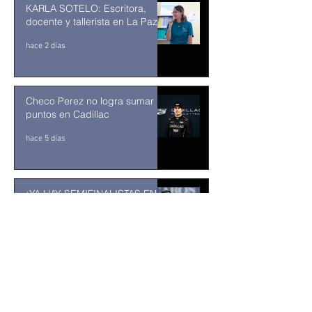
KARLA SOTELO: Escritora,
docente y tallerista en La Paz
hace 2 días
Checo Perez no logra sumar
puntos en Cadillac
hace 5 días
¡YA HAY SEMIFINALISTAS EN
LOS CABOS! EL MIFEL TENNIS
OPEN BY TELCEL OPPO
ENTRA EN SU RECTA FINAL
31 jul
MUSEO DE LA CIUDAD DE
TUXTLA GUTIÉRREZ: Un