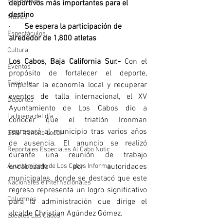
Entrevistas
deportivos más importantes para el 
destino
Música
·       
Se espera la participación de 
Espectáculos
alrededor de 1,800 atletas
Cultura
Los Cabos, Baja California Sur.-
 Con el 
Eventos
propósito de fortalecer el deporte, 
Entérate
impulsar la economía local y recuperar 
eventos de talla internacional, el XV 
Deportes
Ayuntamiento de Los Cabos dio a 
La buena del día
conocer que el triatlón Ironman 
regresará al municipio tras varios años 
Sólo Tránsito Local
de ausencia. El anuncio se realizó 
Reportajes Especiales Al Cabo Notic
durante una reunión de trabajo 
Ayuntamiento de Los Cabos Informa
encabezada por autoridades 
municipales, donde se destacó que este 
Nacionales e Internacionales
regreso representa un logro significativo 
Columnas
para la administración que dirige el 
alcalde Christian Agúndez Gómez.
Locales Los Cabos