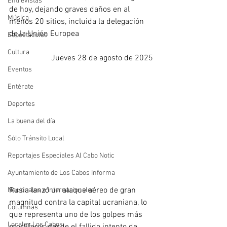
Entrevistas
de hoy, dejando graves daños en al 
Música
menos 20 sitios, incluida la delegación 
de la Unión Europea
Espectáculos
Cultura
Jueves 28 de agosto de 2025
Eventos
Entérate
Deportes
La buena del día
Sólo Tránsito Local
Reportajes Especiales Al Cabo Notic
Ayuntamiento de Los Cabos Informa
Rusia lanzó un ataque aéreo de gran 
Nacionales e Internacionales
magnitud contra la capital ucraniana, lo 
Columnas
que representa uno de los golpes más 
Locales Los Cabos