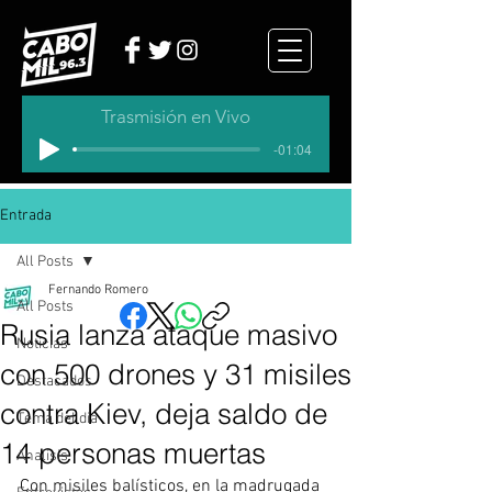
Trasmisión en Vivo
-01:04
Entrada
All Posts
Fernando Romero
All Posts
Rusia lanza ataque masivo
Noticias
con 500 drones y 31 misiles
Destacados
contra Kiev, deja saldo de
Tema del dia
14 personas muertas
Analisis
Con misiles balísticos, en la madrugada 