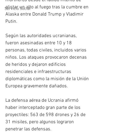
mortíferos desde el fallido intento de 
alistar un alto al fuego tras la cumbre en 
Servicio Social
Alaska entre Donald Trump y Vladimir 
Putin.
Según las autoridades ucranianas, 
fueron asesinadas entre 10 y 18 
personas, todas civiles, incluidos varios 
niños. Los ataques provocaron decenas 
de heridos y dejaron edificios 
residenciales e infraestructuras 
diplomáticas como la misión de la Unión 
Europea gravemente dañados.
La defensa aérea de Ucrania afirmó 
haber interceptado gran parte de los 
proyectiles: 563 de 598 drones y 26 de 
31 misiles, pero algunos lograron 
penetrar las defensas.