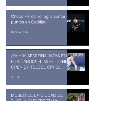
Checo Perez no logra sumar
puntos en Cadillac
hace 4 días
¡YA HAY SEMIFINALISTAS EN
LOS CABOS! EL MIFEL TENNIS
OPEN BY TELCEL OPPO
ENTRA EN SU RECTA FINAL
31 jul
MUSEO DE LA CIUDAD DE
TUXTLA GUTIÉRREZ: Un
museo comunitario hecho
desde y para la comunidad
31 jul