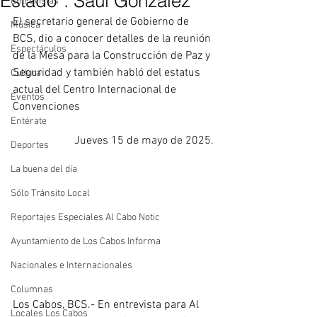
Estado”: Saúl González
Entrevistas
El secretario general de Gobierno de 
Música
BCS, dio a conocer detalles de la reunión 
Espectáculos
de la Mesa para la Construcción de Paz y 
Seguridad y también habló del estatus 
Cultura
actual del Centro Internacional de 
Eventos
Convenciones
Entérate
Jueves 15 de mayo de 2025.
Deportes
La buena del día
Sólo Tránsito Local
Reportajes Especiales Al Cabo Notic
Ayuntamiento de Los Cabos Informa
Nacionales e Internacionales
Columnas
Los Cabos, BCS.- En entrevista para Al 
Locales Los Cabos