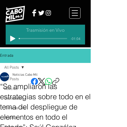
Trasmisión en Vivo
-01:04
Entrada
All Posts
Noticias Cabo Mil
All Posts
“Se ampliaron las
Noticias
estrategias sobre todo en el
Destacados
tema del despliegue de
Tema del dia
elementos en todo el
Analisis