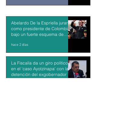
Abelardo De la Espriella jurará
como presidente de Colombia
bajo un fuerte esquema de
seguridad en Cali
hace 2 días
La Fiscalía da un giro político
en el ‘caso Ayotzinapa’ con la
detención del exgobernador de
Guerrero Ángel Aguirre
hace 2 días
México y Perú restablecen las
relaciones diplomáticas tras
cuatro años de choques
hace 2 días