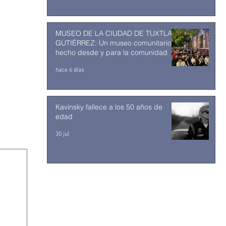
MUSEO DE LA CIUDAD DE TUXTLA
GUTIÉRREZ: Un museo comunitario
hecho desde y para la comunidad
hace 6 días
Kavinsky fallece a los 50 años de
edad
30 jul