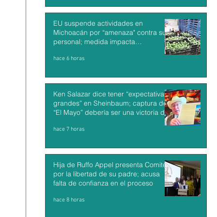
EU suspende actividades en
Michoacán por “amenaza" contra su
personal; medida impacta
exportaciones de aguacate mexicano
hace 6 horas
Ken Salazar dice tener “expectativas
grandes” en Sheinbaum; captura de
“El Mayo” debería ser una victoria de
México y EU
hace 7 horas
Hija de Ruffo Appel presenta Comité
por la libertad de su padre; acusa
falta de confianza en el proceso
hace 8 horas