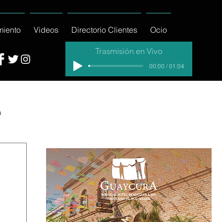
miento
Videos
Directorio Clientes
Ocio
Trasmisión en Vivo
00:00 / 01:04
a
cial