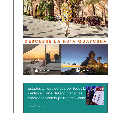
Estados Unidos golpea por todos los
frentes al Cartel Jalisco: frenar las
conexiones con la política mexicana y
su músculo económico
hace 5 horas