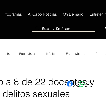
Programas
Al Cabo Noticias
On Demand
Entreteni
nalisis
Entrevistas
Música
Espectáculos
Cultur
Sólo Tránsito Local
Reportajes Especiales Al Cabo Notic
o a 8 de 22 docentes y
 delitos sexuales
rnacionales
Columnas
Locales Los Cabos
Servicio So