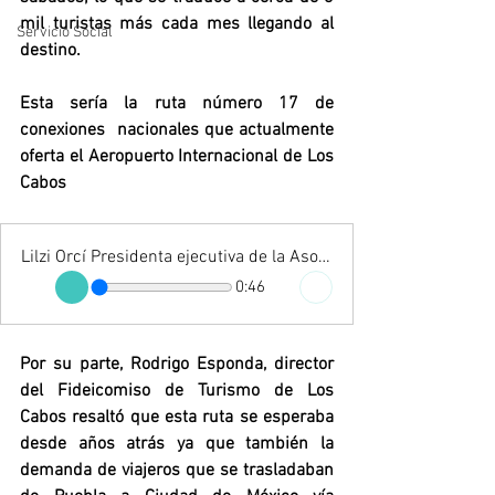
mil turistas más cada mes llegando al 
Servicio Social
destino.
Esta sería la ruta número 17 de 
conexiones  nacionales que actualmente 
oferta el Aeropuerto Internacional de Los 
Cabos 
Lilzi Orcí Presidenta ejecutiva de la Asociación de Hoteles de Los Cabos
0:46
Por su parte, Rodrigo Esponda, director 
del Fideicomiso de Turismo de Los 
Cabos resaltó que esta ruta se esperaba 
desde años atrás ya que también la 
demanda de viajeros que se trasladaban 