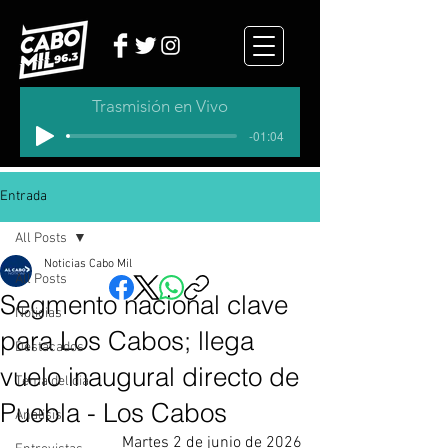
Trasmisión en Vivo
-01:04
Entrada
All Posts
Noticias Cabo Mil
All Posts
Segmento nacional clave
Noticias
para Los Cabos; llega
Destacados
vuelo inaugural directo de
Tema del dia
Puebla - Los Cabos
Analisis
Martes 2 de junio de 2026