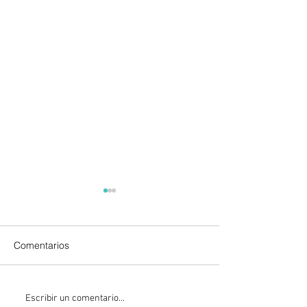
Comentarios
León XIV visitará Uruguay,
Sheinbaum firma
Escribir un comentario...