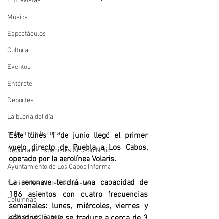
Entrevistas
Música
Espectáculos
Cultura
Eventos
Entérate
Deportes
La buena del día
Sólo Tránsito Local
Este lunes 1 de junio llegó el primer 
vuelo directo de Puebla a Los Cabos, 
Reportajes Especiales Al Cabo Notic
operado por la aerolínea Volaris. 
Ayuntamiento de Los Cabos Informa
La aeronave tendrá una capacidad de 
Nacionales e Internacionales
186 asientos con cuatro frecuencias 
Columnas
semanales: lunes, miércoles, viernes y 
Locales Los Cabos
sábados; lo que se traduce a cerca de 3 