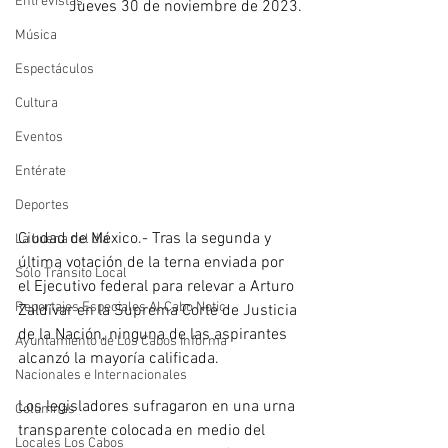
Entrevistas
Jueves 30 de noviembre de 2023.
Música
Espectáculos
Cultura
Eventos
Entérate
Deportes
Ciudad de México.- Tras la segunda y 
La buena del día
última votación de la terna enviada por 
Sólo Tránsito Local
el Ejecutivo federal para relevar a Arturo 
Reportajes Especiales Al Cabo Notic
Zaldívar en la Suprema Corte de Justicia 
de la Nación, ninguna de las aspirantes 
Ayuntamiento de Los Cabos Informa
alcanzó la mayoría calificada.
Nacionales e Internacionales
Los legisladores sufragaron en una urna 
Columnas
transparente colocada en medio del 
Locales Los Cabos