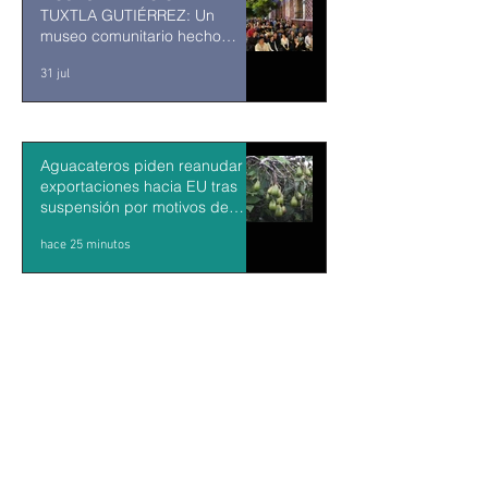
TUXTLA GUTIÉRREZ: Un
museo comunitario hecho
desde y para la comunidad
31 jul
Aguacateros piden reanudar
exportaciones hacia EU tras
suspensión por motivos de
seguridad
hace 25 minutos
KARLA SOTELO: Escritora,
docente y tallerista en La Paz
hace 54 minutos
" Está restringido el acceso a la
zona del Arco de Cabo San