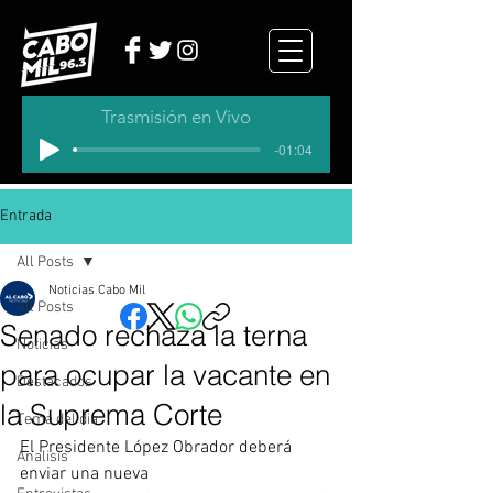
Trasmisión en Vivo
-01:04
Entrada
All Posts
Noticias Cabo Mil
All Posts
Senado rechaza la terna
Noticias
para ocupar la vacante en
Destacados
la Suprema Corte
Tema del dia
El Presidente López Obrador deberá 
Analisis
enviar una nueva